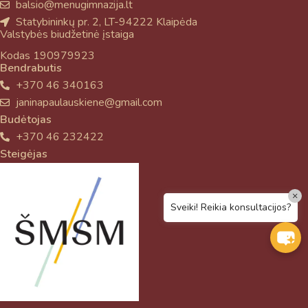
balsio@menugimnazija.lt
Statybininkų pr. 2, LT-94222 Klaipėda
Valstybės biudžetinė įstaiga
Kodas 190979923
Bendrabutis
+370 46 340163
janinapaulauskiene@gmail.com
Budėtojas
+370 46 232422
Steigėjas
×
Sveiki! Reikia konsultacijos?