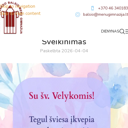
Skip to navigation
+370 46 340183
Skip to main content
balsio@menugimnazija.lt
DIENYNAS
NAUJIENOS
Sveikinimas
Paskelbta 2026-04-04
Virtualus asistentas
E. Balsio gimnazijos DI
Sveiki! Taip, aš esu virtualus. Tačiau dirbtinis intelektas
suteikia man galimybę ne tik analizuoti Jūsų klausimą, bet
dar tobulai atsimenu visą šioje svetainėje pateiktą
informaciją. Jei visgi man pritrūks išmanumo - pateiksiu