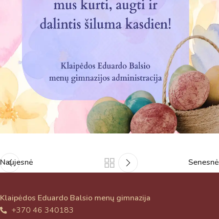
Jums reikiamus kontaktus, kur galėsite pasiklausti
atsakingo specialisto.
Taigi... kuo galėčiau Jums padėti?
Naujesnė
Senesnė
Klaipėdos Eduardo Balsio menų gimnazija
+370 46 340183