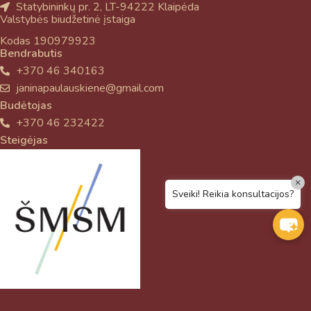
Statybininkų pr. 2, LT-94222 Klaipėda
Valstybės biudžetinė įstaiga
Kodas 190979923
Bendrabutis
+370 46 340163
janinapaulauskiene@gmail.com
Budėtojas
+370 46 232422
Steigėjas
×
Sveiki! Reikia konsultacijos?