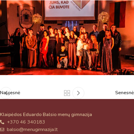
Naujesnė
Senesnė
Klaipėdos Eduardo Balsio menų gimnazija
+370 46 340183
balsio@menugimnazija.lt