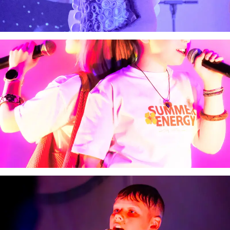
Virtualus asistentas
E. Balsio gimnazijos DI
Sveiki! Taip, aš esu virtualus. Tačiau dirbtinis intelektas
suteikia man galimybę ne tik analizuoti Jūsų klausimą, bet
dar tobulai atsimenu visą šioje svetainėje pateiktą
informaciją. Jei visgi man pritrūks išmanumo - pateiksiu
Jums reikiamus kontaktus, kur galėsite pasiklausti
atsakingo specialisto.
Taigi... kuo galėčiau Jums padėti?