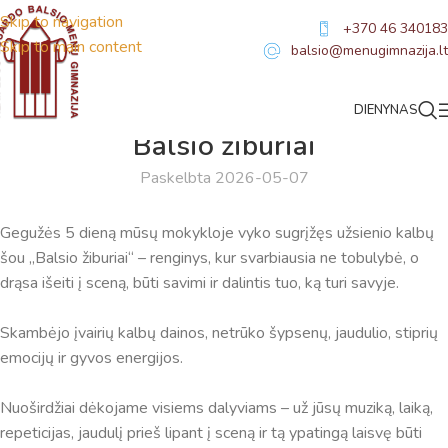
Skip to navigation
+370 46 340183
Skip to main content
balsio@menugimnazija.lt
DIENYNAS
NAUJIENOS
Balsio žiburiai
Paskelbta 2026-05-07
Gegužės 5 dieną mūsų mokykloje vyko sugrįžęs užsienio kalbų
šou „Balsio žiburiai“ – renginys, kur svarbiausia ne tobulybė, o
drąsa išeiti į sceną, būti savimi ir dalintis tuo, ką turi savyje.
Skambėjo įvairių kalbų dainos, netrūko šypsenų, jaudulio, stiprių
emocijų ir gyvos energijos.
Nuoširdžiai dėkojame visiems dalyviams – už jūsų muziką, laiką,
repeticijas, jaudulį prieš lipant į sceną ir tą ypatingą laisvę būti