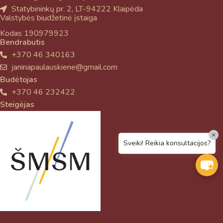
Statybininkų pr. 2, LT-94222 Klaipėda
Valstybės biudžetinė įstaiga
Kodas 190979923
Bendrabutis
+370 46 340163
janinapaulauskiene@gmail.com
Budėtojas
+370 46 232422
Steigėjas
×
Sveiki! Reikia konsultacijos?