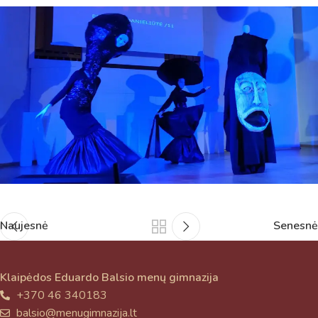
Naujesnė
Senesnė
Klaipėdos Eduardo Balsio menų gimnazija
+370 46 340183
balsio@menugimnazija.lt