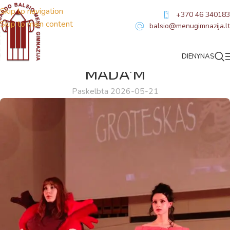
Skip to navigation
+370 46 340183
Skip to main content
balsio@menugimnazija.lt
DIENYNAS
NAUJIENOS
,
SVEIKINIMAI
MADA’M
Paskelbta 2026-05-21