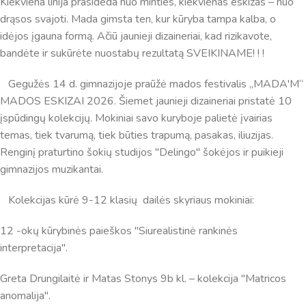
Kiekviena linija prasideda nuo minties, kiekvienas eskizas – nuo
drąsos svajoti. Mada gimsta ten, kur kūryba tampa kalba, o
idėjos įgauna formą. Ačiū jaunieji dizaineriai, kad rizikavote,
bandėte ir sukūrėte nuostabų rezultatą SVEIKINAME! ! !
Gegužės 14 d. gimnazijoje praūžė mados festivalis „MADA'M“
MADOS ESKIZAI 2026. Šiemet jaunieji dizaineriai pristatė 10
įspūdingų kolekcijų. Mokiniai savo kuryboje palietė įvairias
temas, tiek tvarumą, tiek būties trapumą, pasakas, iliuzijas.
Renginį praturtino šokių studijos "Delingo" šokėjos ir puikieji
gimnazijos muzikantai.
Kolekcijas kūrė 9-12 klasių dailės skyriaus mokiniai:
Virtualus asistentas
E. Balsio gimnazijos DI
12 -okų kūrybinės paieškos "Siurealistinė rankinės
Sveiki! Taip, aš esu virtualus. Tačiau dirbtinis intelektas
interpretacija".
suteikia man galimybę ne tik analizuoti Jūsų klausimą, bet
dar tobulai atsimenu visą šioje svetainėje pateiktą
Greta Drungilaitė ir Matas Stonys 9b kl. – kolekcija "Matricos
informaciją. Jei visgi man pritrūks išmanumo - pateiksiu
anomalija".