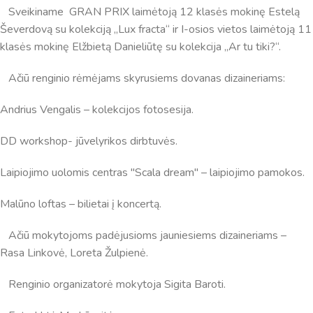
Sveikiname GRAN PRIX laimėtoją 12 klasės mokinę Estelą
Ševerdovą su kolekciją „Lux fracta“ ir I-osios vietos laimėtoją 11
klasės mokinę Elžbietą Danieliūtę su kolekcija „Ar tu tiki?“.
Ačiū renginio rėmėjams skyrusiems dovanas dizaineriams:
Andrius Vengalis – kolekcijos fotosesija.
DD workshop- jūvelyrikos dirbtuvės.
Laipiojimo uolomis centras "Scala dream" – laipiojimo pamokos.
Malūno loftas – bilietai į koncertą.
Ačiū mokytojoms padėjusioms jauniesiems dizaineriams –
Rasa Linkovė, Loreta Žulpienė.
Renginio organizatorė mokytoja Sigita Baroti.