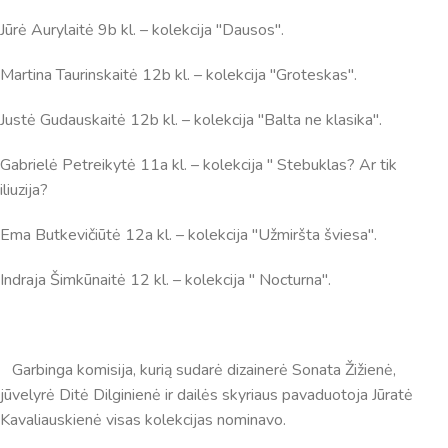
Jums reikiamus kontaktus, kur galėsite pasiklausti
Jūrė Aurylaitė 9b kl. – kolekcija "Dausos".
atsakingo specialisto.
Taigi... kuo galėčiau Jums padėti?
Martina Taurinskaitė 12b kl. – kolekcija "Groteskas".
Justė Gudauskaitė 12b kl. – kolekcija "Balta ne klasika".
Gabrielė Petreikytė 11a kl. – kolekcija " Stebuklas? Ar tik
iliuzija?
Ema Butkevičiūtė 12a kl. – kolekcija "Užmiršta šviesa".
Indraja Šimkūnaitė 12 kl. – kolekcija " Nocturna".
Garbinga komisija, kurią sudarė dizainerė Sonata Žižienė,
jūvelyrė Ditė Dilginienė ir dailės skyriaus pavaduotoja Jūratė
Kavaliauskienė visas kolekcijas nominavo.