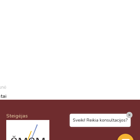
Virtualus asistentas
E. Balsio gimnazijos DI
Sveiki! Taip, aš esu virtualus. Tačiau
dirbtinis intelektas suteikia man galimybę
ne tik analizuoti Jūsų klausimą, bet dar
tobulai atsimenu visą šioje svetainėje
pateiktą informaciją. Jei visgi man pritrūks
išmanumo - pateiksiu Jums reikiamus
kontaktus, kur galėsite pasiklausti
snė
atsakingo specialisto.
tai
Taigi... kuo galėčiau Jums padėti?
×
Steigėjas
Sveiki! Reikia konsultacijos?