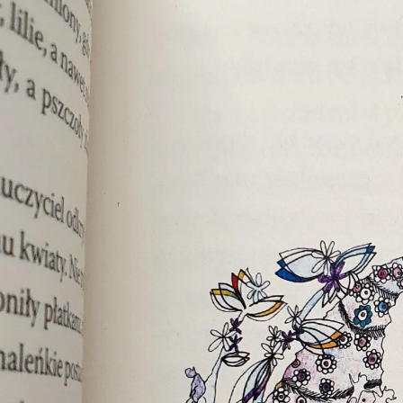
Pamokų laikas
Pamoka
Pradžia
Pabaig
1
8:00
8:45
2
8:55
9:40
3
9:50
10:35
4
10:50
11:35