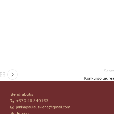
Sene
Konkurso laurea
Bendrabutis
+370 46 340163
janinapaulauskiene@gmail.com
Budėtojas