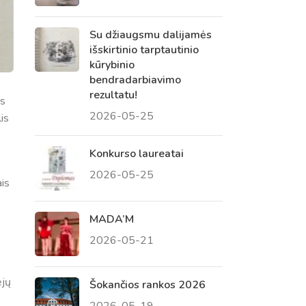
Su džiaugsmu dalijamės
išskirtinio tarptautinio
kūrybinio
bendradarbiavimo
rezultatu!
is
2026-05-25
lis
Konkurso laureatai
2026-05-25
is
MADA’M
2026-05-21
ėjų
Šokančios rankos 2026
2026-05-19