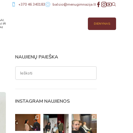
+370 46 340183
balsio@menugimnazija.lt
AI,
I IR
DIENYNAS
AI
NAUJIENŲ PAIEŠKA
INSTAGRAM NAUJIENOS