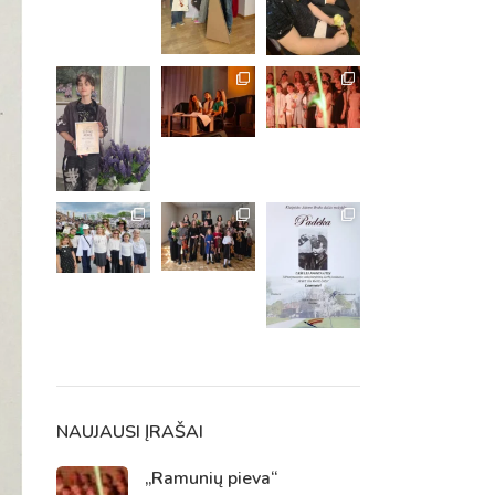
m. m.
m.
NAUJAUSI ĮRAŠAI
„Ramunių pieva“