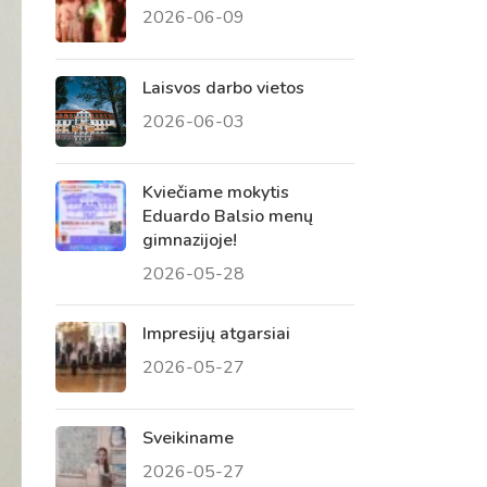
2026-06-09
 tėvų susirinkimai
, atvirų durų dienos, tėvų
Laisvos darbo vietos
2026-06-03
Kviečiame mokytis
Eduardo Balsio menų
gimnazijoje!
2026-05-28
Impresijų atgarsiai
2026-05-27
Sveikiname
2026-05-27