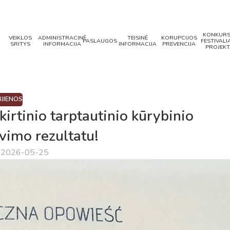
KONKURS
VEIKLOS
ADMINISTRACINĖ
TEISINĖ
KORUPCIJOS
PASLAUGOS
FESTIVALIA
SRITYS
INFORMACIJA
INFORMACIJA
PREVENCIJA
PROJEKT
JIENOS
irtinio tarptautinio kūrybinio
vimo rezultatu!
a 2026-05-25