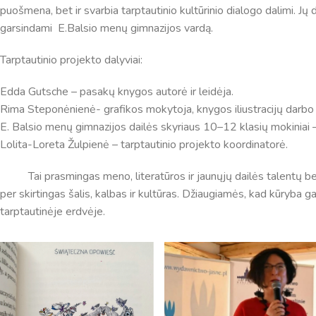
puošmena, bet ir svarbia tarptautinio kultūrinio dialogo dalimi. Jų 
garsindami E.Balsio menų gimnazijos vardą.
Tarptautinio projekto dalyviai:
Edda Gutsche – pasakų knygos autorė ir leidėja.
Rima Steponėnienė- grafikos mokytoja, knygos iliustracijų darbo
E. Balsio menų gimnazijos dailės skyriaus 10–12 klasių mokiniai – i
Lolita-Loreta Žulpienė – tarptautinio projekto koordinatorė.
Tai prasmingas meno, literatūros ir jaunųjų dailės talentų bend
per skirtingas šalis, kalbas ir kultūras. Džiaugiamės, kad kūryba ga
tarptautinėje erdvėje.