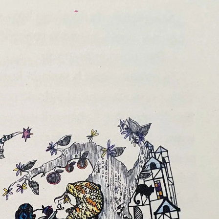
Tvarkaraščiai
Bendrojo ugdymo pamokų tvarkaraštis 2025-2026 
a
Pradinių klasių pamokų tvarkaraštis 2025-2026 m. 
Atostogos
2025 - 2026 mokslo metų atostogos