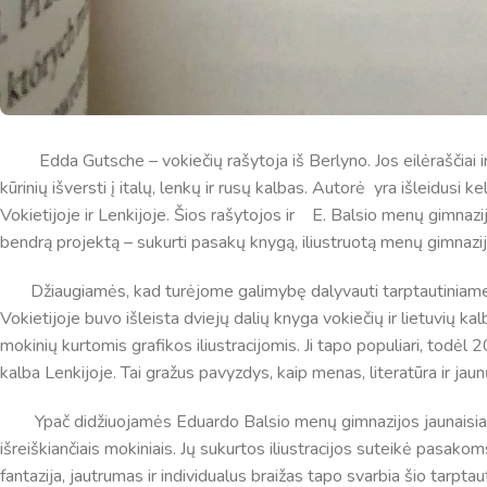
Edda Gutsche – vokiečių rašytoja iš Berlyno. Jos eilėraščiai ir 
kūrinių išversti į italų, lenkų ir rusų kalbas. Autorė yra išleidusi k
Vokietijoje ir Lenkijoje. Šios rašytojos ir E. Balsio menų gimna
bendrą projektą – sukurti pasakų knygą, iliustruotą menų gimnazi
Džiaugiamės, kad turėjome galimybę dalyvauti tarptautiniame 
Vokietijoje buvo išleista dviejų dalių knyga vokiečių ir lietuvių 
mokinių kurtomis grafikos iliustracijomis. Ji tapo populiari, todėl 
kalba Lenkijoje. Tai gražus pavyzdys, kaip menas, literatūra ir jaun
Ypač didžiuojamės Eduardo Balsio menų gimnazijos jaunaisiais dai
išreiškiančiais mokiniais. Jų sukurtos iliustracijos suteikė pasako
fantazija, jautrumas ir individualus braižas tapo svarbia šio tarptau