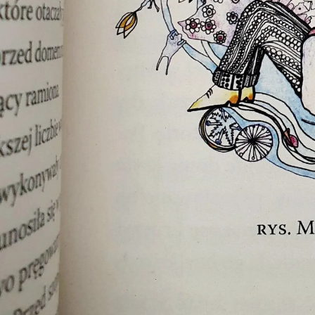
5
11:55
12:40
6
13:00
13:45
7
14:00
14:45
8
14:55
15:40
9
15:50
16:35
10
16:45
17:30
11
17:40
18:25
12
18:35
19:20