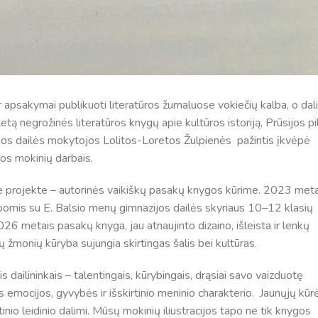
apsakymai publikuoti literatūros žurnaluose vokiečių kalba, o dal
eletą negrožinės literatūros knygų apie kultūros istoriją, Prūsijos pi
zijos dailės mokytojos Lolitos-Loretos Žulpienės pažintis įkvėpė
jos mokinių darbais.
projekte – autorinės vaikiškų pasakų knygos kūrime. 2023 meta
kalbomis su E. Balsio menų gimnazijos dailės skyriaus 10–12 klasių
2026 metais pasakų knyga, jau atnaujinto dizaino, išleista ir lenkų
ų žmonių kūryba sujungia skirtingas šalis bei kultūras.
lininkais – talentingais, kūrybingais, drąsiai savo vaizduotę
ms emocijos, gyvybės ir išskirtinio meninio charakterio. Jaunųjų kūr
tinio leidinio dalimi. Mūsų mokinių iliustracijos tapo ne tik knygos