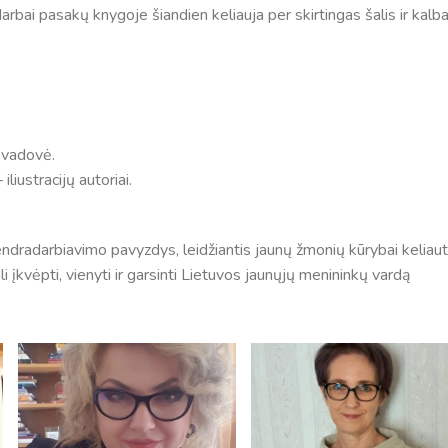
darbai pasakų knygoje šiandien keliauja per skirtingas šalis ir kalb
 vadovė.
liustracijų autoriai.
radarbiavimo pavyzdys, leidžiantis jaunų žmonių kūrybai keliaut
li įkvėpti, vienyti ir garsinti Lietuvos jaunųjų menininkų vardą