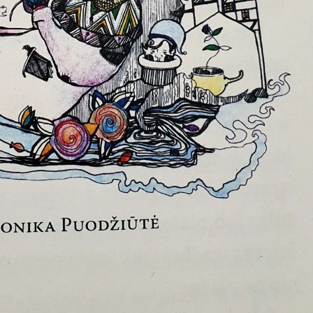
Netradicinio ugdymo dienos, atvirų durų dienos,
2025 - 2026 mokslo metų netradicinio ugdymo dienos
susirinkimai
Veiklos ir renginių planas
2025 - 2026 mokslo metų veiklos ir enginių planas