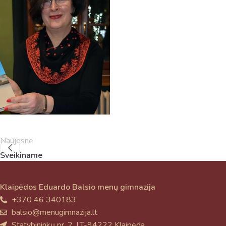
Naujesnė
Sveikiname
Klaipėdos Eduardo Balsio menų gimnazija
+370 46 340183
balsio@menugimnazija.lt
Statybininkų pr. 2, LT-94222 Klaipėda