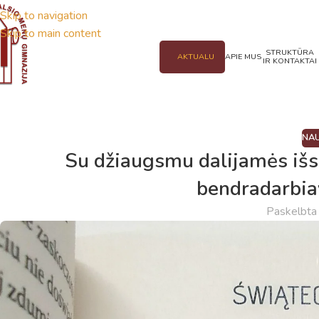
Skip to navigation
Skip to main content
STRUKTŪRA
AKTUALU
APIE MUS
IR KONTAKTAI
NAU
Su džiaugsmu dalijamės išsk
bendradarbia
Paskelbt