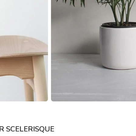
Tvarkaraščiai
Bendrojo ugdymo pamokų tvarkaraštis 2025-2026 
a
Pradinių klasių pamokų tvarkaraštis 2025-2026 m. 
Atostogos
 SCELERISQUE
2025 - 2026 mokslo metų atostogos