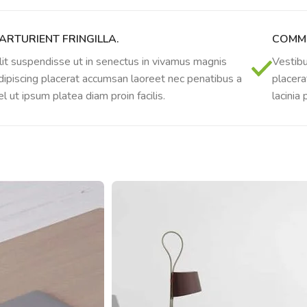
Netradicinio ugdymo dienos, atvirų durų dienos,
2025 - 2026 mokslo metų netradicinio ugdymo dienos
ARTURIENT FRINGILLA.
COMMO
susirinkimai
lit suspendisse ut in senectus in vivamus magnis
Vestibu
Veiklos ir renginių planas
dipiscing placerat accumsan laoreet nec penatibus a
placera
2025 - 2026 mokslo metų veiklos ir enginių planas
el ut ipsum platea diam proin facilis.
lacinia