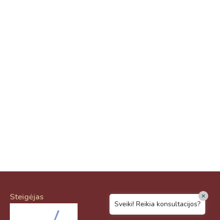
Virtualus asistentas
E. Balsio gimnazijos DI
Sveiki! Taip, aš esu virtualus. Tačiau
dirbtinis intelektas suteikia man galimybę
ne tik analizuoti Jūsų klausimą, bet dar
tobulai atsimenu visą šioje svetainėje
pateiktą informaciją. Jei visgi man pritrūks
išmanumo - pateiksiu Jums reikiamus
kontaktus, kur galėsite pasiklausti
atsakingo specialisto.
Taigi... kuo galėčiau Jums padėti?
×
Steigėjas
Sveiki! Reikia konsultacijos?