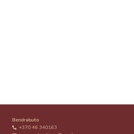
Bendrabutis
+370 46 340163