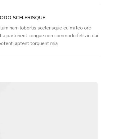
 tėvų susirinkimai
, atvirų durų dienos, tėvų
DO SCELERISQUE.
lum nam lobortis scelerisque eu mi leo orci
t a parturient congue non commodo felis in dui
 potenti aptent torquent mia.