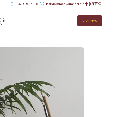
+370 46 340183
balsio@menugimnazija.lt
AI,
I IR
DIENYNAS
AI