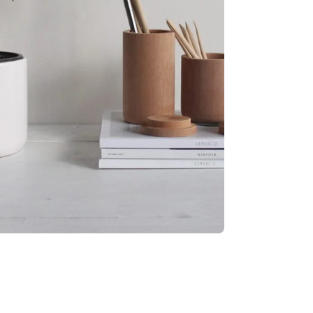
m. m.
m.