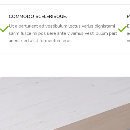
5
11:55
12:40
6
13:00
13:45
COMMODO SCELERISQUE.
P
7
14:00
14:45
8
14:55
15:40
Ut a parturient ad vestibulum lectus varius dignistami
E
9
15:50
16:35
sarim fusce mi pos uere ante vivamus vesti bulum part
a
10
16:45
17:30
urient sed a sit fermentum eros.
v
11
17:40
18:25
12
18:35
19:20