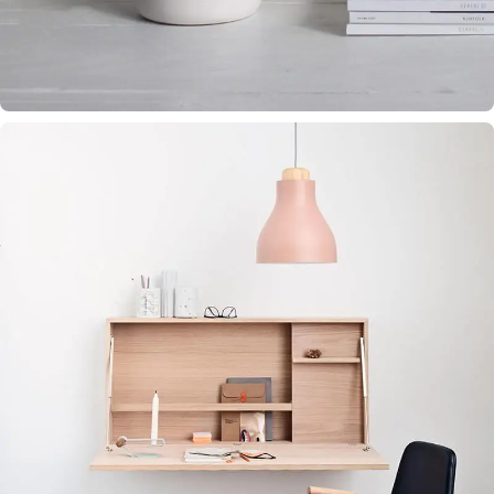
Virtualus asistentas
E. Balsio gimnazijos DI
Sveiki! Taip, aš esu virtualus. Tačiau dirbtinis intelektas
suteikia man galimybę ne tik analizuoti Jūsų klausimą, bet
dar tobulai atsimenu visą šioje svetainėje pateiktą
informaciją. Jei visgi man pritrūks išmanumo - pateiksiu
Jums reikiamus kontaktus, kur galėsite pasiklausti
atsakingo specialisto.
Taigi... kuo galėčiau Jums padėti?