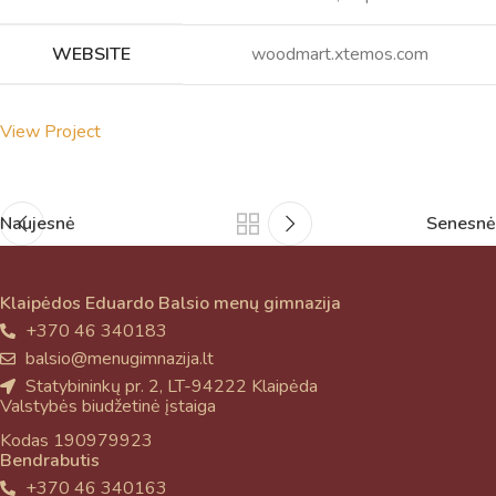
WEBSITE
woodmart.xtemos.com
View Project
Naujesnė
Senesnė
Klaipėdos Eduardo Balsio menų gimnazija
+370 46 340183
balsio@menugimnazija.lt
Statybininkų pr. 2, LT-94222 Klaipėda
Valstybės biudžetinė įstaiga
Kodas 190979923
Bendrabutis
+370 46 340163