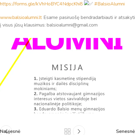
informaciją. Jei visgi man pritrūks išmanumo - pateiksiu
https://forms.gle/kVhHoBYC4NdpcKhi8
#BalsioAlumni
Jums reikiamus kontaktus, kur galėsite pasiklausti
atsakingo specialisto.
www.balsioalumni.lt
Esame pasiruošę bendradarbiauti ir atsakyti
Taigi... kuo galėčiau Jums padėti?
į visus jūsų klausimus: balsioalumni@gmail.com
Naujesnė
Senesnė