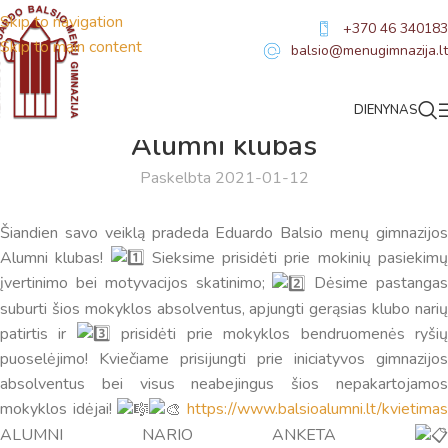
Skip to navigation
+370 46 340183
Skip to main content
balsio@menugimnazija.lt
DIENYNAS
NAUJIENOS
Alumni klubas
Paskelbta 2021-01-12
Šiandien savo veiklą pradeda Eduardo Balsio menų gimnazijos
Alumni klubas!
Sieksime prisidėti prie mokinių pasiekim
įvertinimo bei motyvacijos skatinimo;
Dėsime pastanga
suburti šios mokyklos absolventus, apjungti gerąsias klubo narių
Virtualus asistentas
E. Balsio gimnazijos DI
patirtis ir
prisidėti prie mokyklos bendruomenės ryši
puoselėjimo! Kviečiame prisijungti prie iniciatyvos gimnazijos
Sveiki! Taip, aš esu virtualus. Tačiau dirbtinis intelektas
absolventus bei visus neabejingus šios nepakartojamos
suteikia man galimybę ne tik analizuoti Jūsų klausimą, bet
mokyklos idėjai!
https://www.balsioalumni.lt/kvietima
dar tobulai atsimenu visą šioje svetainėje pateiktą
ALUMNI NARIO ANKETA