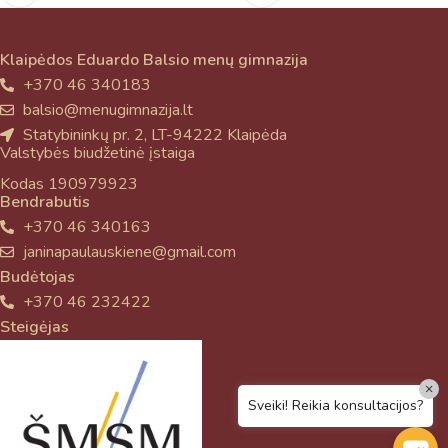
Klaipėdos Eduardo Balsio menų gimnazija
+370 46 340183
balsio@menugimnazija.lt
Statybininkų pr. 2, LT-94222 Klaipėda
Valstybės biudžetinė įstaiga
Kodas 190979923
Bendrabutis
+370 46 340163
janinapaulauskiene@gmail.com
Budėtojas
+370 46 232422
Steigėjas
×
Sveiki! Reikia konsultacijos?