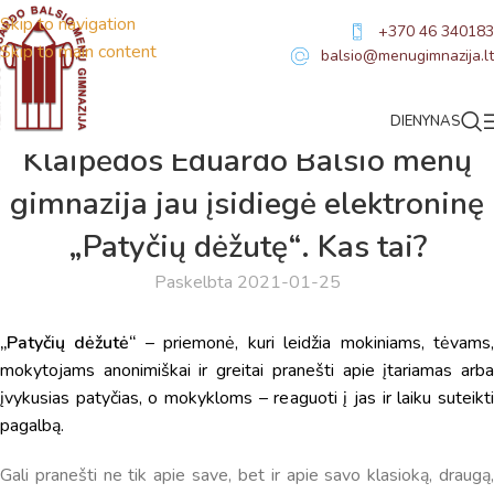
Skip to navigation
+370 46 340183
Skip to main content
balsio@menugimnazija.lt
DIENYNAS
NAUJIENOS
Klaipėdos Eduardo Balsio menų
gimnazija jau įsidiegė elektroninę
„Patyčių dėžutę“. Kas tai?
Paskelbta 2021-01-25
„Patyčių dėžutė“
– priemonė, kuri leidžia mokiniams, tėvams
mokytojams anonimiškai ir greitai pranešti apie įtariamas arba
įvykusias patyčias, o mokykloms – reaguoti į jas ir laiku suteikti
Virtualus asistentas
E. Balsio gimnazijos DI
pagalbą.
Sveiki! Taip, aš esu virtualus. Tačiau dirbtinis intelektas
Gali pranešti ne tik apie save, bet ir apie savo klasioką, draugą,