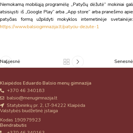
Nemokamą mobiliąją programėlę „Patyčių dėžutė” mokiniai gali
atsisiųsti iš „Google Play“ arba „App store“ arba pranešimo apie
patyčias formą užpildyti mokyklos internetinėje svetainėje:
https://www.balsiogimnazija.lt/patyciu-dezute-1
Naujesnė
Senesnė
Klaipėdos Eduardo Balsio menų gimnazija
+370 46 340183
balsio@menugimnazija.lt
Statybininkų pr. 2, LT-94222 Klaipėda
Valstybės biudžetinė įstaiga
Kodas 190979923
Bendrabutis
+370 46 340163