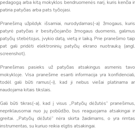
suteikia man galimybę ne tik analizuoti Jūsų klausimą, bet
pedagogą arba kitą mokyklos bendruomenės narį, kuris kenčia ir
dar tobulai atsimenu visą šioje svetainėje pateiktą
patiria patyčias arba pats tyčiojasi.
informaciją. Jei visgi man pritrūks išmanumo - pateiksiu
Jums reikiamus kontaktus, kur galėsite pasiklausti
Pranešimą užpildyk išsamiai, nurodydamas(-a) žmogaus, kuris
atsakingo specialisto.
patyrė patyčias ir besityčiojančio žmogaus duomenis, galimus
Taigi... kuo galėčiau Jums padėti?
patyčių stebėtojus, įvykio datą, vietą ir laiką. Prie pranešimo taip
pat gali pridėti elektroninių patyčių ekrano nuotrauką (angl.
screenshot).
Pranešimas pasieks už patyčias atsakingus asmenis tavo
mokykloje. Visa pranešime esanti informacija yra konfidenciali,
todėl gali būti ramus(-i), kad ji nebus viešai platinama ar
naudojama kitais tikslais.
Gali būti tikras(-a), kad į visus „Patyčių dėžutės” pranešimus,
nepriklausomai nuo jų pobūdžio, bus reaguojama atsakingai ir
greitai. „Patyčių dėžutė“ nėra skirta žaidimams, o yra rimtas
instrumentas, su kuriuo reikia elgtis atsakingai.