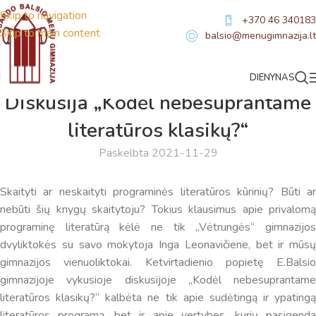
Skip to navigation
+370 46 340183
Skip to main content
balsio@menugimnazija.lt
DIENYNAS
NAUJIENOS
Diskusija „Kodėl nebesuprantame
literatūros klasikų?“
Paskelbta 2021-11-29
Skaityti ar neskaityti programinės literatūros kūrinių? Būti ar
nebūti šių knygų skaitytoju? Tokius klausimus apie privalomą
programinę literatūrą kėlė ne tik „Vėtrungės“ gimnazijos
dvyliktokės su savo mokytoja Inga Leonavičiene, bet ir mūsų
gimnazijos vienuoliktokai. Ketvirtadienio popietę E.Balsio
gimnazijoje vykusioje diskusijoje „Kodėl nebesuprantame
literatūros klasikų?“ kalbėta ne tik apie sudėtingą ir ypatingą
literatūros programą, bet ir apie vertybes, kurių pasigenda