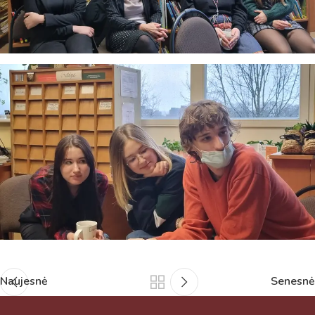
Naujesnė
Senesnė