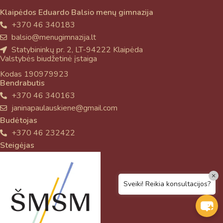
Klaipėdos Eduardo Balsio menų gimnazija
+370 46 340183
balsio@menugimnazija.lt
Statybininkų pr. 2, LT-94222 Klaipėda
Valstybės biudžetinė įstaiga
Kodas 190979923
Bendrabutis
+370 46 340163
janinapaulauskiene@gmail.com
Budėtojas
+370 46 232422
Steigėjas
×
Sveiki! Reikia konsultacijos?