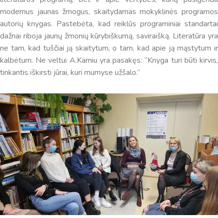
modernus jaunas žmogus, skaitydamas mokyklinės programos
autorių knygas. Pastebėta, kad reiklūs programiniai standartai
Virtualus asistentas
E. Balsio gimnazijos DI
dažnai riboja jaunų žmonių kūrybiškumą, saviraišką. Literatūra yra
ne tam, kad tuščiai ją skaitytum, o tam, kad apie ją mąstytum ir
Sveiki! Taip, aš esu virtualus. Tačiau dirbtinis intelektas
kalbėtum. Ne veltui A.Kamiu yra pasakęs: “Knyga turi būti kirvis,
suteikia man galimybę ne tik analizuoti Jūsų klausimą, bet
tinkantis iškirsti jūrai, kuri mumyse užšalo.”
dar tobulai atsimenu visą šioje svetainėje pateiktą
informaciją. Jei visgi man pritrūks išmanumo - pateiksiu
Jums reikiamus kontaktus, kur galėsite pasiklausti
atsakingo specialisto.
Taigi... kuo galėčiau Jums padėti?