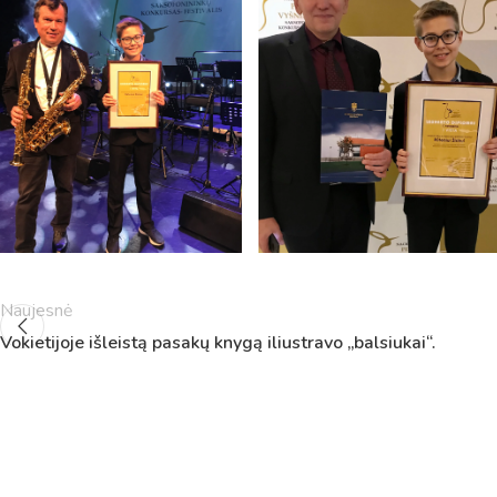
Naujesnė
Pamokų laikas
Vokietijoje išleistą pasakų knygą iliustravo „balsiukai“.
Pamoka
Pradžia
Pabaig
1
8:00
8:45
2
8:55
9:40
3
9:50
10:35
4
10:50
11:35