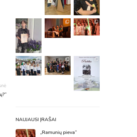
snė
ų?“
m. m.
m.
NAUJAUSI ĮRAŠAI
„Ramunių pieva“