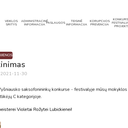
KONKURS
VEIKLOS
ADMINISTRACINĖ
TEISINĖ
KORUPCIJOS
PASLAUGOS
FESTIVALIA
SRITYS
INFORMACIJA
INFORMACIJA
PREVENCIJA
PROJEKT
JIENOS
kinimas
a 2021-11-30
 Vyšniausko saksofonininkų konkurse
–
festivalyje mūsų mokyklos
likėjų C kategorijoje.
isterei Violetai Rožytei Lubickienei!