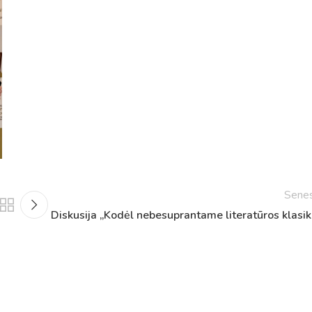
Sene
Tvarkaraščiai
Diskusija „Kodėl nebesuprantame literatūros klasik
Bendrojo ugdymo pamokų tvarkaraštis 2025-2026 
a
Pradinių klasių pamokų tvarkaraštis 2025-2026 m. 
Atostogos
2025 - 2026 mokslo metų atostogos