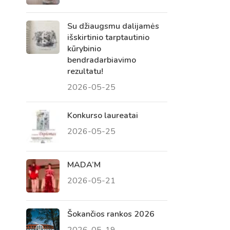
Su džiaugsmu dalijamės
išskirtinio tarptautinio
kūrybinio
bendradarbiavimo
rezultatu!
2026-05-25
Konkurso laureatai
2026-05-25
Virtualus asistentas
E. Balsio gimnazijos DI
MADA’M
2026-05-21
Sveiki! Taip, aš esu virtualus. Tačiau
dirbtinis intelektas suteikia man galimybę
ne tik analizuoti Jūsų klausimą, bet dar
Šokančios rankos 2026
tobulai atsimenu visą šioje svetainėje
2026-05-19