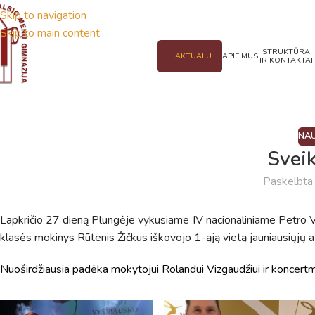
Skip to navigation
Skip to main content
STRUKTŪRA
AKTUALU
APIE MUS
IR KONTAKTAI
NAU
Svei
Paskelbt
Lapkričio 27 dieną Plungėje vykusiame IV nacionaliniame Petro
klasės mokinys Rūtenis Žičkus iškovojo 1-ąją vietą jauniausiųjų at
Nuoširdžiausia padėka mokytojui Rolandui Vizgaudžiui ir koncertme