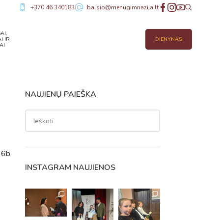
+370 46 340183
balsio@menugimnazija.lt
AI,
I IR
DIENYNAS
AI
NAUJIENŲ PAIEŠKA
 6b
INSTAGRAM NAUJIENOS