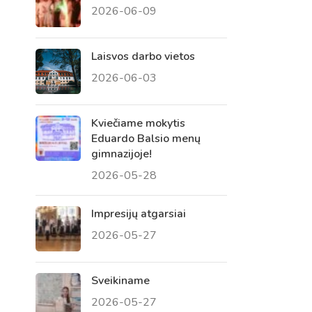
2026-06-09
 tėvų susirinkimai
, atvirų durų dienos, tėvų
Laisvos darbo vietos
2026-06-03
Kviečiame mokytis
Eduardo Balsio menų
gimnazijoje!
2026-05-28
Impresijų atgarsiai
2026-05-27
Sveikiname
2026-05-27