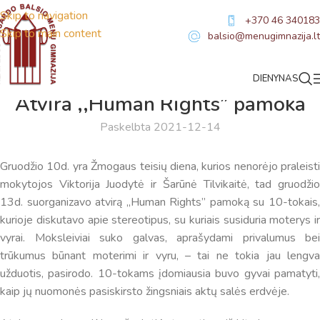
Skip to navigation
+370 46 340183
Skip to main content
balsio@menugimnazija.lt
DIENYNAS
NAUJIENOS
Atvira ,,Human Rights” pamoka
Paskelbta 2021-12-14
Gruodžio 10d. yra Žmogaus teisių diena, kurios nenorėjo praleisti
mokytojos Viktorija Juodytė ir Šarūnė Tilvikaitė, tad gruodžio
13d. suorganizavo atvirą ,,Human Rights” pamoką su 10-tokais,
kurioje diskutavo apie stereotipus, su kuriais susiduria moterys ir
vyrai. Moksleiviai suko galvas, aprašydami privalumus bei
trūkumus būnant moterimi ir vyru, – tai ne tokia jau lengva
užduotis, pasirodo. 10-tokams įdomiausia buvo gyvai pamatyti,
kaip jų nuomonės pasiskirsto žingsniais aktų salės erdvėje.