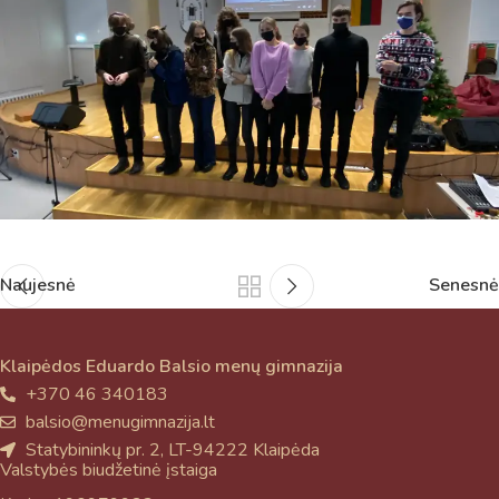
Naujesnė
Senesnė
Klaipėdos Eduardo Balsio menų gimnazija
+370 46 340183
balsio@menugimnazija.lt
Statybininkų pr. 2, LT-94222 Klaipėda
Valstybės biudžetinė įstaiga