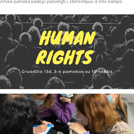
Atvira pamoka padėjo pažvelgti į stereotipus iš kito kampo.
Virtualus asistentas
E. Balsio gimnazijos DI
Sveiki! Taip, aš esu virtualus. Tačiau dirbtinis intelektas
suteikia man galimybę ne tik analizuoti Jūsų klausimą, bet
dar tobulai atsimenu visą šioje svetainėje pateiktą
informaciją. Jei visgi man pritrūks išmanumo - pateiksiu
Jums reikiamus kontaktus, kur galėsite pasiklausti
atsakingo specialisto.
Taigi... kuo galėčiau Jums padėti?