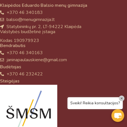
Klaipėdos Eduardo Balsio menų gimnazija
+370 46 340183
balsio@menugimnazija.lt
Statybininkų pr. 2, LT-94222 Klaipėda
Valstybės biudžetinė įstaiga
Kodas 190979923
Bendrabutis
+370 46 340163
janinapaulauskiene@gmail.com
Budėtojas
+370 46 232422
Steigėjas
×
Sveiki! Reikia konsultacijos?