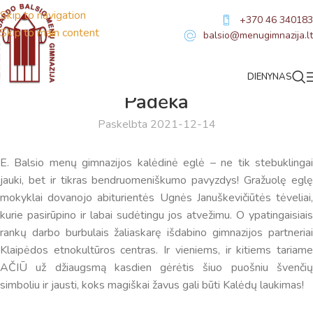
Skip to navigation
+370 46 340183
Skip to main content
balsio@menugimnazija.lt
DIENYNAS
NAUJIENOS
Padėka
Paskelbta 2021-12-14
E. Balsio menų gimnazijos kalėdinė eglė – ne tik stebuklingai
jauki, bet ir tikras bendruomeniškumo pavyzdys! Gražuolę eglę
mokyklai dovanojo abiturientės Ugnės Januškevičiūtės tėveliai,
kurie pasirūpino ir labai sudėtingu jos atvežimu. O ypatingaisiais
rankų darbo burbulais žaliaskarę išdabino gimnazijos partneriai
Klaipėdos etnokultūros centras. Ir vieniems, ir kitiems tariame
AČIŪ už džiaugsmą kasdien gėrėtis šiuo puošniu švenčių
simboliu ir jausti, koks magiškai žavus gali būti Kalėdų laukimas!
Virtualus asistentas
E. Balsio gimnazijos DI