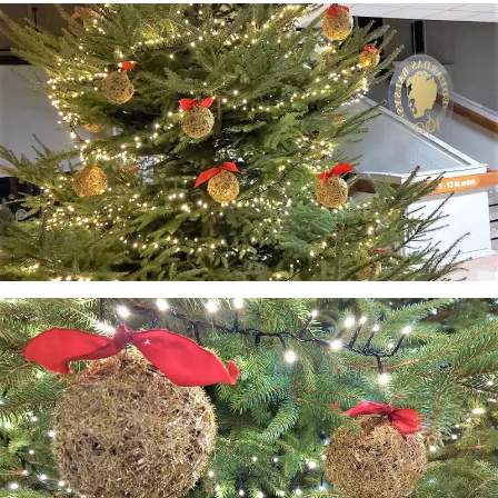
Sveiki! Taip, aš esu virtualus. Tačiau dirbtinis intelektas
suteikia man galimybę ne tik analizuoti Jūsų klausimą, bet
dar tobulai atsimenu visą šioje svetainėje pateiktą
informaciją. Jei visgi man pritrūks išmanumo - pateiksiu
Jums reikiamus kontaktus, kur galėsite pasiklausti
atsakingo specialisto.
Taigi... kuo galėčiau Jums padėti?