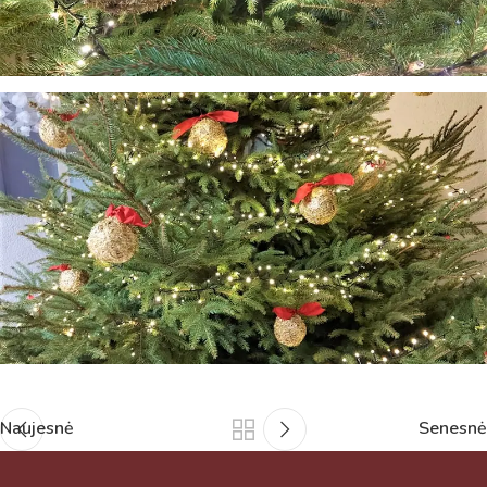
Naujesnė
Senesnė