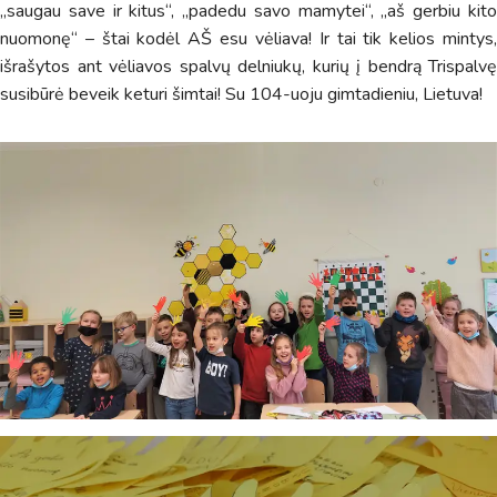
„saugau save ir kitus“, „padedu savo mamytei“, „aš gerbiu kito
nuomonę“ – štai kodėl AŠ esu vėliava! Ir tai tik kelios mintys,
išrašytos ant vėliavos spalvų delniukų, kurių į bendrą Trispalvę
susibūrė beveik keturi šimtai! Su 104-uoju gimtadieniu, Lietuva!
Virtualus asistentas
E. Balsio gimnazijos DI
Sveiki! Taip, aš esu virtualus. Tačiau dirbtinis intelektas
suteikia man galimybę ne tik analizuoti Jūsų klausimą, bet
dar tobulai atsimenu visą šioje svetainėje pateiktą
informaciją. Jei visgi man pritrūks išmanumo - pateiksiu
Jums reikiamus kontaktus, kur galėsite pasiklausti
atsakingo specialisto.