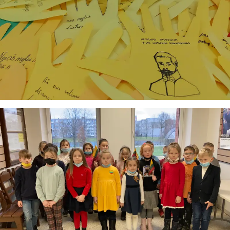
Taigi... kuo galėčiau Jums padėti?