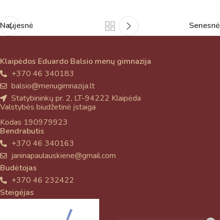
Naujesnė
Senesnė
Klaipėdos Eduardo Balsio menų gimnazija
+370 46 340183
balsio@menugimnazija.lt
Statybininkų pr. 2, LT-94222 Klaipėda
Valstybės biudžetinė įstaiga
Kodas 190979923
Bendrabutis
+370 46 340163
janinapaulauskiene@gmail.com
Budėtojas
+370 46 232422
Steigėjas