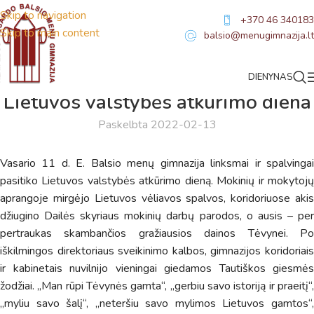
Skip to navigation
+370 46 340183
Skip to main content
balsio@menugimnazija.lt
DIENYNAS
NAUJIENOS
Lietuvos valstybės atkūrimo diena
Paskelbta 2022-02-13
Vasario 11 d. E. Balsio menų gimnazija linksmai ir spalvingai
pasitiko Lietuvos valstybės atkūrimo dieną. Mokinių ir mokytojų
aprangoje mirgėjo Lietuvos vėliavos spalvos, koridoriuose akis
džiugino Dailės skyriaus mokinių darbų parodos, o ausis – per
pertraukas skambančios gražiausios dainos Tėvynei. Po
iškilmingos direktoriaus sveikinimo kalbos, gimnazijos koridoriais
ir kabinetais nuvilnijo vieningai giedamos Tautiškos giesmės
žodžiai. „Man rūpi Tėvynės gamta“, „gerbiu savo istoriją ir praeitį“,
„myliu savo šalį“, „neteršiu savo mylimos Lietuvos gamtos“,