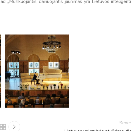
 ,,Muzikuojantis, dainuojantis jaunimas yra Lietuvos inteligenti
Tvarkaraščiai
Bendrojo ugdymo pamokų tvarkaraštis 2025-2026 
a
Pradinių klasių pamokų tvarkaraštis 2025-2026 m. 
Atostogos
Sene
2025 - 2026 mokslo metų atostogos