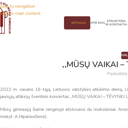
Skip to navigation
Skip to main content
STRUKTŪRA
AKTUALU
APIE MUS
IR KONTAKTAI
NAU
,,MŪSŲ VAIKAI –
Paskelbt
2022 m. vasario 16-tąją, Lietuvos valstybės atkūrimo dieną, L
jaunųjų atlikėjų šventinis koncertas ,,MŪSŲ VAIKAI – TĖVYNEI 
Mūsų gimnaziją šiame renginyje atstovavo du moksleiviai: Aronas
mokyt. A.Niparavičienė).