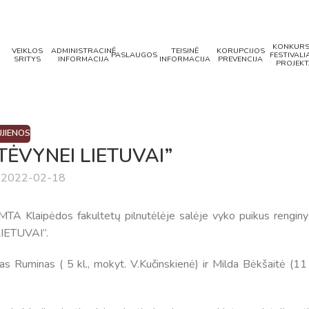
KONKURS
VEIKLOS
ADMINISTRACINĖ
TEISINĖ
KORUPCIJOS
PASLAUGOS
FESTIVALIA
SRITYS
INFORMACIJA
INFORMACIJA
PREVENCIJA
PROJEKT
JIENOS
 TĖVYNEI LIETUVAI”
a 2022-02-18
MTA Klaipėdos fakultetų pilnutėlėje salėje vyko puikus renginy
LIETUVAI”.
 Ruminas ( 5 kl., mokyt. V.Kučinskienė) ir Milda Bėkšaitė (11 k