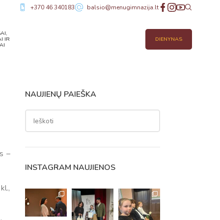
+370 46 340183
balsio@menugimnazija.lt
AI,
I IR
DIENYNAS
AI
NAUJIENŲ PAIEŠKA
s –
INSTAGRAM NAUJIENOS
l.,