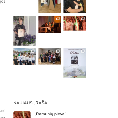
jos
m. m.
m.
NAUJAUSI ĮRAŠAI
snė
„Ramunių pieva“