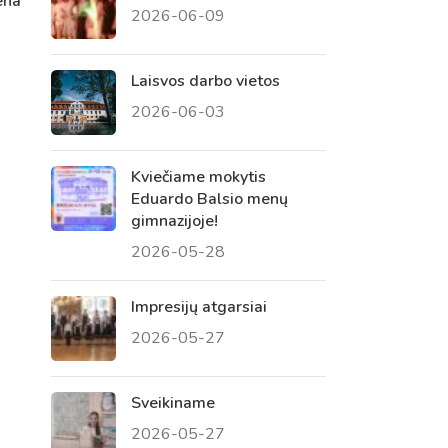
ena
2026-06-09
 tėvų susirinkimai
, atvirų durų dienos, tėvų
Laisvos darbo vietos
2026-06-03
Kviečiame mokytis
Eduardo Balsio menų
gimnazijoje!
2026-05-28
Impresijų atgarsiai
2026-05-27
Sveikiname
2026-05-27