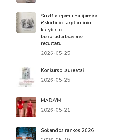
Su džiaugsmu dalijamės
išskirtinio tarptautinio
kūrybinio
bendradarbiavimo
rezultatu!
2026-05-25
Konkurso laureatai
2026-05-25
Virtualus asistentas
E. Balsio gimnazijos DI
MADA’M
2026-05-21
Sveiki! Taip, aš esu virtualus. Tačiau
dirbtinis intelektas suteikia man galimybę
ne tik analizuoti Jūsų klausimą, bet dar
Šokančios rankos 2026
tobulai atsimenu visą šioje svetainėje
2026-05-19