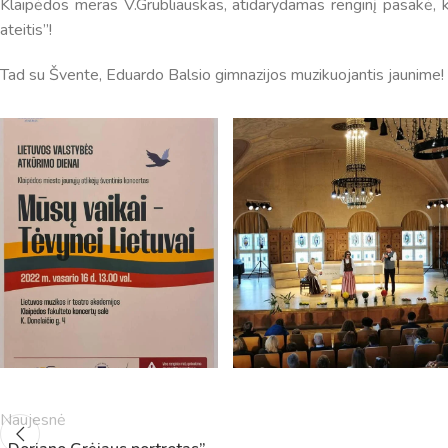
Klaipėdos meras V.Grubliauskas, atidarydamas renginį pasakė, kad
ateitis”!
Tad su Švente, Eduardo Balsio gimnazijos muzikuojantis jaunime!
Pamokų laikas
Pamoka
Pradžia
Pabaig
1
8:00
8:45
2
8:55
9:40
3
9:50
10:35
Naujesnė
4
10:50
11:35