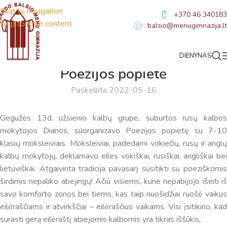
Skip to navigation
+370 46 340183
Skip to main content
balsio@menugimnazija.lt
DIENYNAS
NAUJIENOS
Poezijos popietė
Paskelbta 2022-05-16
Gegužės 13d. užsienio kalbų grupė, suburtos rusų kalbos
mokytojos Dianos, suorganizavo Poezijos popietę su 7-10
klasių moksleiviais. Moksleiviai, padedami vokiečių, rusų ir anglų
kalbų mokytojų, deklamavo eiles vokiškai, rusiškai, angliškai bei
lietuviškai. Atgaivinta tradicija pavasarį susitikti su poeziškomis
širdimis nepaliko abejingų! Ačiū visiems, kurie nepabijojo išeiti iš
savo komforto zonos bei tiems, kas taip nuošidžiai ruošė vaikus
eilėraščiams ir atvirkščiai – eilėraščius vaikams. Visi įsitikino, kad
surasti gerą eilėraštį abiejomis kalbomis yra tikras iššūkis.