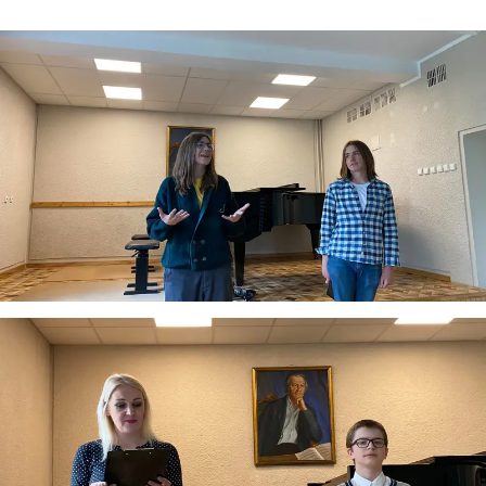
Virtualus asistentas
E. Balsio gimnazijos DI
Sveiki! Taip, aš esu virtualus. Tačiau dirbtinis intelektas
suteikia man galimybę ne tik analizuoti Jūsų klausimą, bet
dar tobulai atsimenu visą šioje svetainėje pateiktą
informaciją. Jei visgi man pritrūks išmanumo - pateiksiu
Jums reikiamus kontaktus, kur galėsite pasiklausti
atsakingo specialisto.
Taigi... kuo galėčiau Jums padėti?