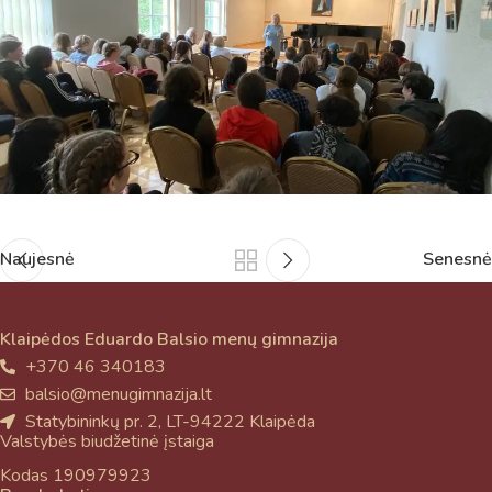
Naujesnė
Senesnė
Klaipėdos Eduardo Balsio menų gimnazija
+370 46 340183
balsio@menugimnazija.lt
Statybininkų pr. 2, LT-94222 Klaipėda
Valstybės biudžetinė įstaiga
Kodas 190979923