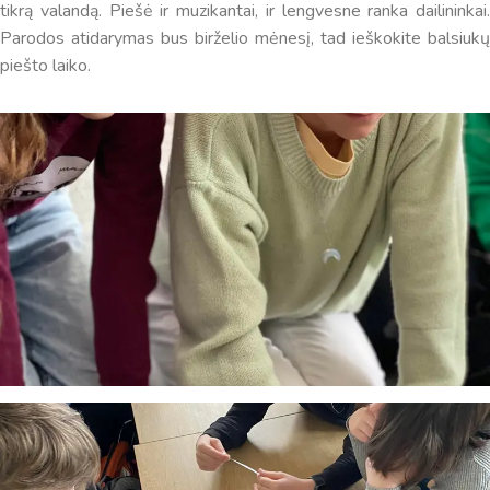
tikrą valandą. Piešė ir muzikantai, ir lengvesne ranka dailininkai.
Parodos atidarymas bus birželio mėnesį, tad ieškokite balsiukų
piešto laiko.
Virtualus asistentas
E. Balsio gimnazijos DI
Sveiki! Taip, aš esu virtualus. Tačiau dirbtinis intelektas
suteikia man galimybę ne tik analizuoti Jūsų klausimą, bet
dar tobulai atsimenu visą šioje svetainėje pateiktą
informaciją. Jei visgi man pritrūks išmanumo - pateiksiu
Jums reikiamus kontaktus, kur galėsite pasiklausti
atsakingo specialisto.
Taigi... kuo galėčiau Jums padėti?