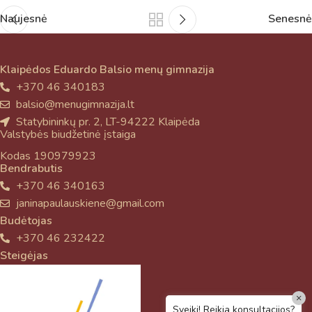
Naujesnė
Senesnė
Klaipėdos Eduardo Balsio menų gimnazija
+370 46 340183
balsio@menugimnazija.lt
Statybininkų pr. 2, LT-94222 Klaipėda
Valstybės biudžetinė įstaiga
Kodas 190979923
Bendrabutis
+370 46 340163
janinapaulauskiene@gmail.com
Budėtojas
+370 46 232422
Steigėjas
×
Sveiki! Reikia konsultacijos?