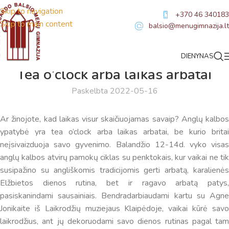
Skip to navigation
+370 46 340183
Skip to main content
balsio@menugimnazija.lt
DIENYNAS
NAUJIENOS
Tea o’clock arba laikas arbatai
Paskelbta 2022-05-16
Ar žinojote, kad laikas visur skaičiuojamas savaip? Anglų kalbos
ypatybė yra tea o’clock arba laikas arbatai, be kurio britai
neįsivaizduoja savo gyvenimo. Balandžio 12-14d. vyko visas
anglų kalbos atvirų pamokų ciklas su penktokais, kur vaikai ne tik
susipažino su angliškomis tradicijomis gerti arbatą, karalienės
Elžbietos dienos rutina, bet ir ragavo arbatą patys,
pasiskanindami sausainiais. Bendradarbiaudami kartu su Agne
Jonikaite iš Laikrodžių muziejaus Klaipėdoje, vaikai kūrė savo
laikrodžius, ant jų dekoruodami savo dienos rutinas pagal tam