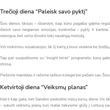
5
11:55
12:40
6
13:00
13:45
Trečioji diena “Paleisk savo pyktį”
7
14:00
14:45
8
14:55
15:40
Šios dienos tikslas – išbandyti, kaip kūno pagalba galima regul
9
15:50
16:35
išleisti savo neigiamas emocijas, konkrečiai – pyktį. Ir kantriai
10
16:45
17:30
nelengva, bet verta išmokti tokį naudingą metodą.
11
17:40
18:25
12
18:35
19:20
Vėl mokėmės vizualizacijos, tik šį kartą ji buvo vedama be žodžių,
Taip pat susipažinome su “Insight timer” programėle, kurią gali
stresą.
Piešėme mandalas ir rašėme laiškus kolegai bei pačiam sau. Šios m
Ketvirtoji diena “Veiksmų planas”
Kad ir kaip gaila, bet šiandien paskutinė mūsų kursų diena. Vis t
– sukurti veiksmų planą, kurį realiai taikysime grįžę į Lietuvą sa