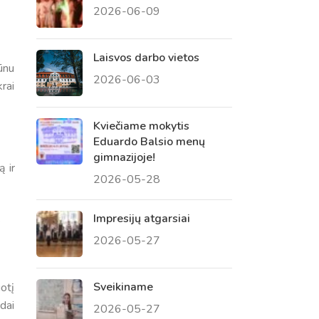
2026-06-09
 tėvų susirinkimai
, atvirų durų dienos, tėvų
Laisvos darbo vietos
ūnu
2026-06-03
rai
Kviečiame mokytis
Eduardo Balsio menų
gimnazijoje!
 ir
2026-05-28
.
Impresijų atgarsiai
2026-05-27
Sveikiname
otį
odai
2026-05-27