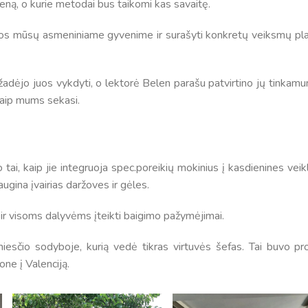
ieną, o kurie metodai bus taikomi kas savaitę.
ngos mūsų asmeniniame gyvenime ir surašyti konkretų veiksmų pla
žadėjo juos vykdyti, o lektorė Belen parašu patvirtino jų tinkamu
 kaip mums sekasi.
tai, kaip jie integruoja spec.poreikių mokinius į kasdienines veik
augina įvairias daržoves ir gėles.
ir visoms dalyvėms įteikti baigimo pažymėjimai.
esčio sodyboje, kurią vedė tikras virtuvės šefas. Tai buvo pr
one į Valenciją.