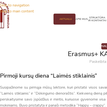
Skip to navigation
Skip to main content
STRUKTŪRA
AKTUALU
APIE MUS
IR KONTAKTAI
NAU
Erasmus+ KA
Paskelbt
Pirmoji kursų diena “Laimės stiklainis”
Susipažinome su pirmąja mūsų lektore, kuri pristatė visos sava
“Laimės stiklainis” ir “Dėkingumo dienoraštis”. Kiekvieną dieną p
perskaitysime savo įspūdžius ir mintis, kuriuose gyvenome visa s
mokiniams. Buvo pristatyta ir panaši metodika “Happy – crappy”.