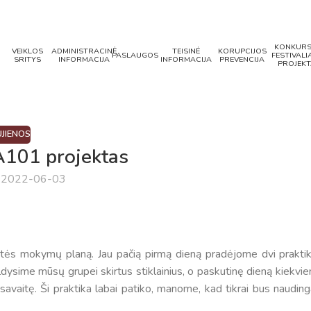
KONKURS
VEIKLOS
ADMINISTRACINĖ
TEISINĖ
KORUPCIJOS
PASLAUGOS
FESTIVALIA
SRITYS
INFORMACIJA
INFORMACIJA
PREVENCIJA
PROJEKT
JIENOS
101 projektas
a 2022-06-03
itės mokymų planą. Jau pačią pirmą dieną pradėjome dvi praktik
ildysime mūsų grupei skirtus stiklainius, o paskutinę dieną kiekvi
avaitę. Ši praktika labai patiko, manome, kad tikrai bus naudinga