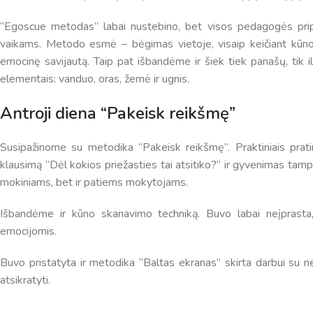
“Egoscue metodas” labai nustebino, bet visos pedagogės pripa
vaikams. Metodo esmė – bėgimas vietoje, visaip keičiant kūno
emocinę savijautą. Taip pat išbandėme ir šiek tiek panašų, ti
elementais: vanduo, oras, žemė ir ugnis.
Antroji diena “Pakeisk reikšmę”
Susipažinome su metodika “Pakeisk reikšmę”. Praktiniais prati
klausimą “Dėl kokios priežasties tai atsitiko?” ir gyvenimas tamp
mokiniams, bet ir patiems mokytojams.
Pamokų laikas
Išbandėme ir kūno skanavimo techniką. Buvo labai neįprasta, n
emocijomis.
Pamoka
Pradžia
Pabaig
1
8:00
8:45
Buvo pristatyta ir metodika “Baltas ekranas” skirta darbui su ne
2
8:55
9:40
atsikratyti.
3
9:50
10:35
4
10:50
11:35