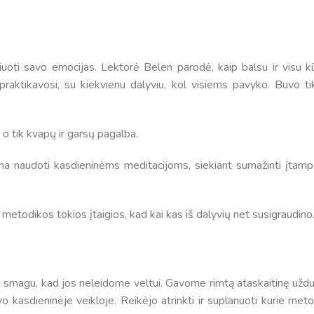
Netradicinio ugdymo dienos, atvirų durų dienos,
2025 - 2026 mokslo metų netradicinio ugdymo dienos
susirinkimai
iuoti savo emocijas. Lektorė Belen parodė, kaip balsu ir visu k
Veiklos ir renginių planas
 praktikavosi, su kiekvienu dalyviu, kol visiems pavyko. Buvo tik
2025 - 2026 mokslo metų veiklos ir enginių planas
 o tik kvapų ir garsų pagalba.
ma naudoti kasdieninėms meditacijoms, siekiant sumažinti įtampą
etodikos tokios įtaigios, kad kai kas iš dalyvių net susigraudino
ik smagu, kad jos neleidome veltui. Gavome rimtą ataskaitinę uždu
vo kasdieninėje veikloje. Reikėjo atrinkti ir suplanuoti kurie met