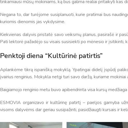
tinkamiausi mūsų mokiniams, ką bus galima realiai pritaikyti kas d
Negana to, dar turėjome susiplanuoti, kurie pratimai bus naudi
kuriomis dienomis jas vykdysime.
Kiekvienas dalyvis pristatė savo veiksmų planus, pasirašė ir pasi
Pati lektorė pažadėjo su visais susisiekti po mėnesio ir įsitikinti,
Penktoji diena “Kultūrinė patirtis”
Aplankėme tikrą ispanišką mokyklą. Ypatingai didelį įspūdį paliko 
įvairius renginius. Mokykla netgi turi savo daržą, kuriame mokiniai 
Baigiamojo renginio metu buvo apibendrinta visa kursų medžiaga 
ESMOVIA organizavo ir kultūrinę patirtį – paeljos gamyba užmi
visoms dalyvėms dar geriau susipažinti, pasidžiaugti kursais ir keli