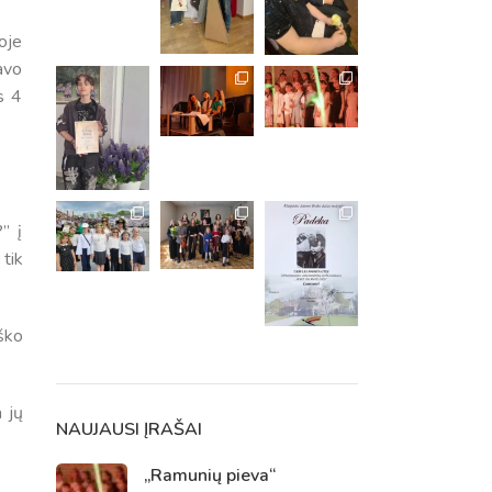
oje
avo
s 4
” į
tik
ško
m. m.
 jų
m.
NAUJAUSI ĮRAŠAI
„Ramunių pieva“