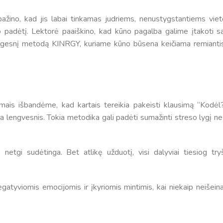
žino, kad jis labai tinkamas judriems, nenustygstantiems viet
 padėtį. Lektorė paaiškino, kad kūno pagalba galime įtakoti s
k ilgesnį metodą KINRGY, kuriame kūno būsena keičiama remianti
mais išbandėme, kad kartais tereikia pakeisti klausimą “Kodėl?
a lengvesnis. Tokia metodika gali padėti sumažinti streso lygį ne 
Tvarkaraščiai
etgi sudėtinga. Bet atlikę užduotį, visi dalyviai tiesiog try
Bendrojo ugdymo pamokų tvarkaraštis 2025-2026 
a
gatyviomis emocijomis ir įkyriomis mintimis, kai niekaip neišeina
Pradinių klasių pamokų tvarkaraštis 2025-2026 m. 
Atostogos
2025 - 2026 mokslo metų atostogos