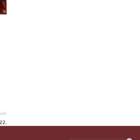
Virtualus asistentas
E. Balsio gimnazijos DI
Sveiki! Taip, aš esu virtualus. Tačiau
dirbtinis intelektas suteikia man galimybę
ne tik analizuoti Jūsų klausimą, bet dar
tobulai atsimenu visą šioje svetainėje
pateiktą informaciją. Jei visgi man pritrūks
išmanumo - pateiksiu Jums reikiamus
kontaktus, kur galėsite pasiklausti
snė
atsakingo specialisto.
22.
Taigi... kuo galėčiau Jums padėti?