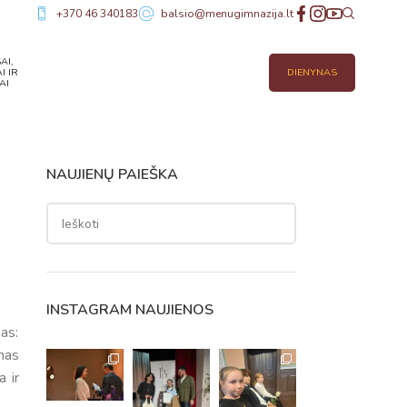
+370 46 340183
balsio@menugimnazija.lt
AI,
I IR
DIENYNAS
AI
NAUJIENŲ PAIEŠKA
INSTAGRAM NAUJIENOS
as:
enas
 ir