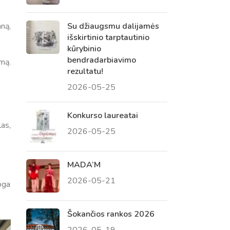
ną,
Su džiaugsmu dalijamės
išskirtinio tarptautinio
kūrybinio
bendradarbiavimo
mą.
rezultatu!
2026-05-25
Konkurso laureatai
las,
2026-05-25
MADA’M
2026-05-21
oga
Šokančios rankos 2026
2026-05-19