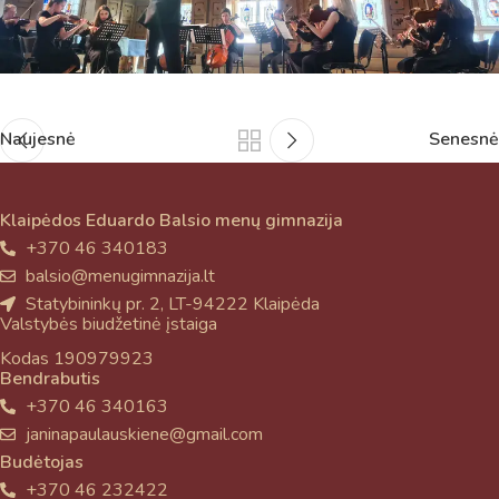
Naujesnė
Senesnė
Klaipėdos Eduardo Balsio menų gimnazija
+370 46 340183
balsio@menugimnazija.lt
Statybininkų pr. 2, LT-94222 Klaipėda
Valstybės biudžetinė įstaiga
Kodas 190979923
Bendrabutis
+370 46 340163
janinapaulauskiene@gmail.com
Budėtojas
+370 46 232422