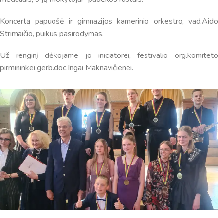
Koncertą papuošė ir gimnazijos kamerinio orkestro, vad.Aido
Sveiki! Taip, aš esu virtualus. Tačiau dirbtinis intelektas
Strimaičio, puikus pasirodymas.
suteikia man galimybę ne tik analizuoti Jūsų klausimą, bet
dar tobulai atsimenu visą šioje svetainėje pateiktą
Už renginį dėkojame jo iniciatorei, festivalio org.komiteto
informaciją. Jei visgi man pritrūks išmanumo - pateiksiu
pirmininkei gerb.doc.Ingai Maknavičienei.
Jums reikiamus kontaktus, kur galėsite pasiklausti
atsakingo specialisto.
Taigi... kuo galėčiau Jums padėti?