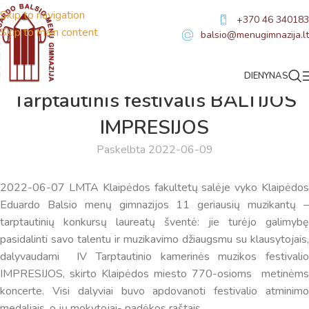
Skip to navigation
+370 46 340183
Skip to main content
balsio@menugimnazija.lt
DIENYNAS
NAUJIENOS
Tarptautinis festivalis BALTIJOS
IMPRESIJOS
Paskelbta 2022-06-09
2022-06-07 LMTA Klaipėdos fakultetų salėje vyko Klaipėdos
Eduardo Balsio menų gimnazijos 11 geriausių muzikantų –
tarptautinių konkursų laureatų šventė: jie turėjo galimybę
pasidalinti savo talentu ir muzikavimo džiaugsmu su klausytojais,
dalyvaudami IV Tarptautinio kamerinės muzikos festivalio
IMPRESIJOS, skirto Klaipėdos miesto 770-osioms metinėms
koncerte. Visi dalyviai buvo apdovanoti festivalio atminimo
Virtualus asistentas
E. Balsio gimnazijos DI
medaliais, o jų mokytojai- padėkos raštais.