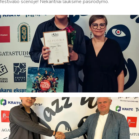
festivalio scenoje! Nekantriai lauksime pasirodymo.
Virtualus asistentas
E. Balsio gimnazijos DI
Sveiki! Taip, aš esu virtualus. Tačiau dirbtinis intelektas
suteikia man galimybę ne tik analizuoti Jūsų klausimą, bet
dar tobulai atsimenu visą šioje svetainėje pateiktą
informaciją. Jei visgi man pritrūks išmanumo - pateiksiu
Jums reikiamus kontaktus, kur galėsite pasiklausti
atsakingo specialisto.
Taigi... kuo galėčiau Jums padėti?