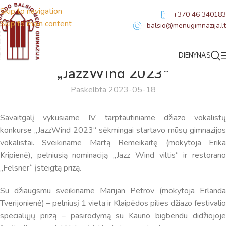
Skip to navigation
+370 46 340183
Skip to main content
balsio@menugimnazija.lt
DIENYNAS
NAUJIENOS
,
SVEIKINIMAI
„JazzWind 2023“
Paskelbta 2023-05-18
Savaitgalį vykusiame IV tarptautiniame džiazo vokalistų
konkurse „JazzWind 2023“ sėkmingai startavo mūsų gimnazijos
vokalistai. Sveikiname Martą Remeikaitę (mokytoja Erika
Kripienė), pelniusią nominaciją „Jazz Wind viltis“ ir restorano
„Felsner“ įsteigtą prizą.
Su džiaugsmu sveikiname Marijan Petrov (mokytoja Erlanda
Tverijonienė) – pelniusį 1 vietą ir Klaipėdos pilies džiazo festivalio
specialųjų prizą – pasirodymą su Kauno bigbendu didžiojoje