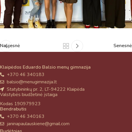
Naujesnė
Senesnė
Klaipėdos Eduardo Balsio menų gimnazija
+370 46 340183
balsio@menugimnazija.lt
Statybininkų pr. 2, LT-94222 Klaipėda
Valstybės biudžetinė įstaiga
Kodas 190979923
Bendrabutis
+370 46 340163
janinapaulauskiene@gmail.com
Budėtojas