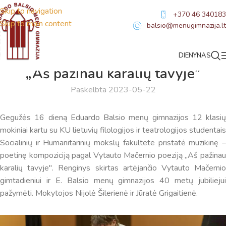
Skip to navigation
+370 46 340183
Skip to main content
balsio@menugimnazija.lt
DIENYNAS
NAUJIENOS
„Aš pažinau karalių tavyje”
Paskelbta 2023-05-22
Gegužės 16 dieną Eduardo Balsio menų gimnazijos 12 klasių
mokiniai kartu su KU lietuvių filologijos ir teatrologijos studentais
Socialinių ir Humanitarinių mokslų fakultete pristatė muzikinę –
poetinę kompoziciją pagal Vytauto Mačernio poeziją „Aš pažinau
karalių tavyje''. Renginys skirtas artėjančio Vytauto Mačernio
gimtadieniui ir E. Balsio menų gimnazijos 40 metų jubiliejui
pažymėti. Mokytojos Nijolė Šilerienė ir Jūratė Grigaitienė.