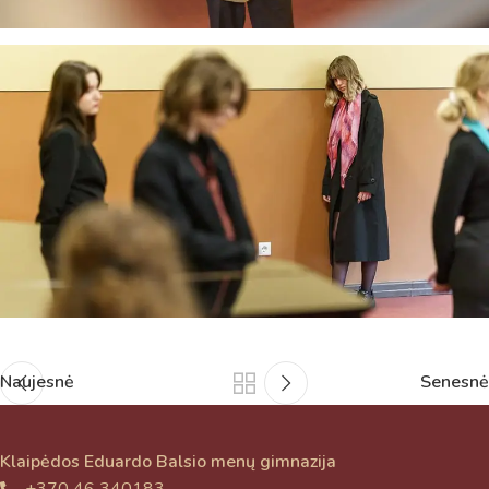
Naujesnė
Senesnė
Klaipėdos Eduardo Balsio menų gimnazija
+370 46 340183