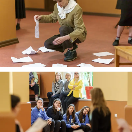
Virtualus asistentas
E. Balsio gimnazijos DI
Sveiki! Taip, aš esu virtualus. Tačiau dirbtinis intelektas
suteikia man galimybę ne tik analizuoti Jūsų klausimą, bet
dar tobulai atsimenu visą šioje svetainėje pateiktą
informaciją. Jei visgi man pritrūks išmanumo - pateiksiu
Jums reikiamus kontaktus, kur galėsite pasiklausti
atsakingo specialisto.
Taigi... kuo galėčiau Jums padėti?