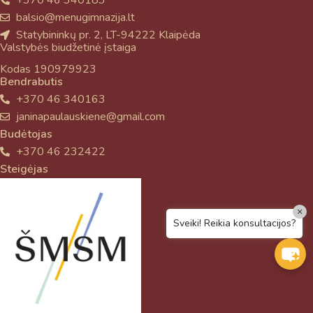
balsio@menugimnazija.lt
Statybininkų pr. 2, LT-94222 Klaipėda
Valstybės biudžetinė įstaiga
Kodas 190979923
Bendrabutis
+370 46 340163
janinapaulauskiene@gmail.com
Budėtojas
+370 46 232422
Steigėjas
×
Sveiki! Reikia konsultacijos?