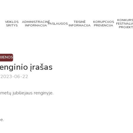
KONKURS
VEIKLOS
ADMINISTRACINĖ
TEISINĖ
KORUPCIJOS
PASLAUGOS
FESTIVALIA
SRITYS
INFORMACIJA
INFORMACIJA
PREVENCIJA
PROJEKT
JIENOS
renginio įrašas
a 2023-06-22
 metų jubiliejaus renginyje.
e.