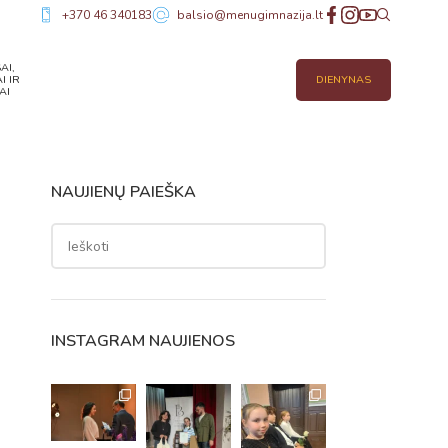
+370 46 340183
balsio@menugimnazija.lt
AI,
I IR
DIENYNAS
AI
NAUJIENŲ PAIEŠKA
INSTAGRAM NAUJIENOS