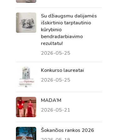
Su džiaugsmu dalijamės
išskirtinio tarptautinio
kūrybinio
bendradarbiavimo
rezultatu!
2026-05-25
Konkurso laureatai
2026-05-25
Virtualus asistentas
E. Balsio gimnazijos DI
MADA’M
2026-05-21
Sveiki! Taip, aš esu virtualus. Tačiau
dirbtinis intelektas suteikia man galimybę
ne tik analizuoti Jūsų klausimą, bet dar
Šokančios rankos 2026
tobulai atsimenu visą šioje svetainėje
2026-05-19