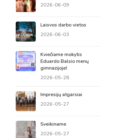
2026-06-09
 tėvų susirinkimai
, atvirų durų dienos, tėvų
Laisvos darbo vietos
2026-06-03
Kviečiame mokytis
Eduardo Balsio menų
gimnazijoje!
2026-05-28
Impresijų atgarsiai
2026-05-27
Sveikiname
2026-05-27