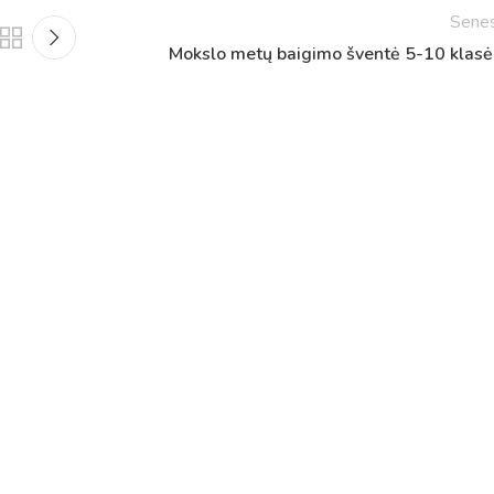
Sene
Mokslo metų baigimo šventė 5-10 klas
Tvarkaraščiai
Bendrojo ugdymo pamokų tvarkaraštis 2025-2026 
a
Pradinių klasių pamokų tvarkaraštis 2025-2026 m. 
Atostogos
2025 - 2026 mokslo metų atostogos