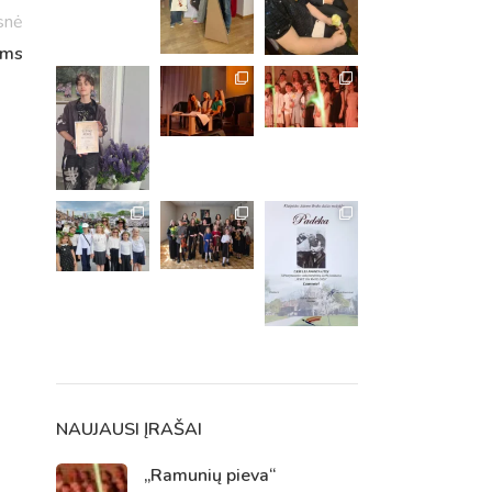
snė
ėms
m. m.
m.
NAUJAUSI ĮRAŠAI
„Ramunių pieva“