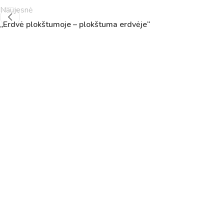
Naujesnė
„Erdvė plokštumoje – plokštuma erdvėje“
Pamokų laikas
Pamoka
Pradžia
Pabaig
1
8:00
8:45
2
8:55
9:40
3
9:50
10:35
4
10:50
11:35