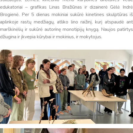
edukatoriai – grafikas Linas Bražiūnas ir dizainerė Gėlė Indrė
Brogienė. Per 5 dienas mokiniai sukūrė kinetines skulptūras iš
aplinkoje rastų medžiagų, atliko lino raižinį, kurį atspaudė ant
marškinėlių ir sukūrė autorinę monotipijų knygą. Naujos patirtys
džiugina ir įkvepia kūrybai ir mokinius, ir mokytojus.