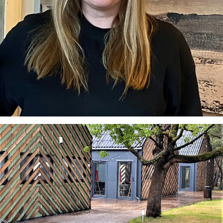
Virtualus asistentas
E. Balsio gimnazijos DI
Sveiki! Taip, aš esu virtualus. Tačiau dirbtinis intelektas
suteikia man galimybę ne tik analizuoti Jūsų klausimą, bet
dar tobulai atsimenu visą šioje svetainėje pateiktą
informaciją. Jei visgi man pritrūks išmanumo - pateiksiu
Jums reikiamus kontaktus, kur galėsite pasiklausti
atsakingo specialisto.
Taigi... kuo galėčiau Jums padėti?