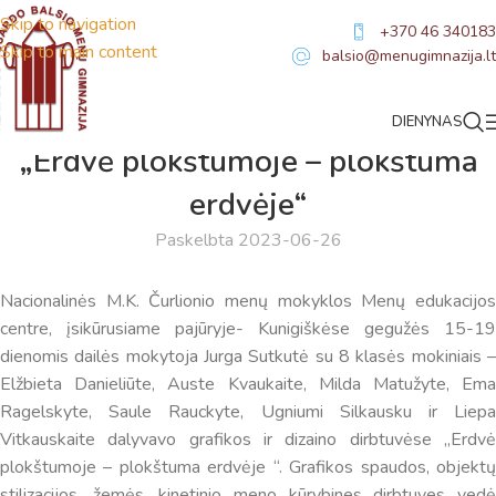
Skip to navigation
+370 46 340183
Skip to main content
balsio@menugimnazija.lt
DIENYNAS
NAUJIENOS
„Erdvė plokštumoje – plokštuma
erdvėje“
Paskelbta 2023-06-26
Nacionalinės M.K. Čurlionio menų mokyklos Menų edukacijos
centre, įsikūrusiame pajūryje- Kunigiškėse gegužės 15-19
dienomis dailės mokytoja Jurga Sutkutė su 8 klasės mokiniais –
Elžbieta Danieliūte, Auste Kvaukaite, Milda Matužyte, Ema
Ragelskyte, Saule Rauckyte, Ugniumi Silkausku ir Liepa
Vitkauskaite dalyvavo grafikos ir dizaino dirbtuvėse „Erdvė
plokštumoje – plokštuma erdvėje “. Grafikos spaudos, objektų
stilizacijos, žemės, kinetinio meno kūrybines dirbtuves vedė