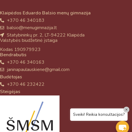
Klaipėdos Eduardo Balsio menų gimnazija
+370 46 340183
balsio@menugimnazija.lt
Statybininkų pr. 2, LT-94222 Klaipėda
Valstybės biudžetinė įstaiga
Kodas 190979923
Bendrabutis
+370 46 340163
janinapaulauskiene@gmail.com
Budėtojas
+370 46 232422
Steigėjas
×
Sveiki! Reikia konsultacijos?