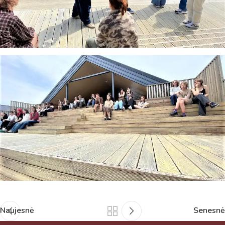
Naujesnė
Senesnė