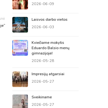
2026-06-09
 tėvų susirinkimai
, atvirų durų dienos, tėvų
snė
Laisvos darbo vietos
je“
2026-06-03
Kviečiame mokytis
Eduardo Balsio menų
gimnazijoje!
2026-05-28
Impresijų atgarsiai
2026-05-27
Sveikiname
2026-05-27