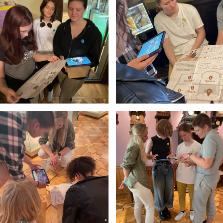
Pamokų laikas
Pamoka
Pradžia
Pabaig
1
8:00
8:45
2
8:55
9:40
3
9:50
10:35
4
10:50
11:35