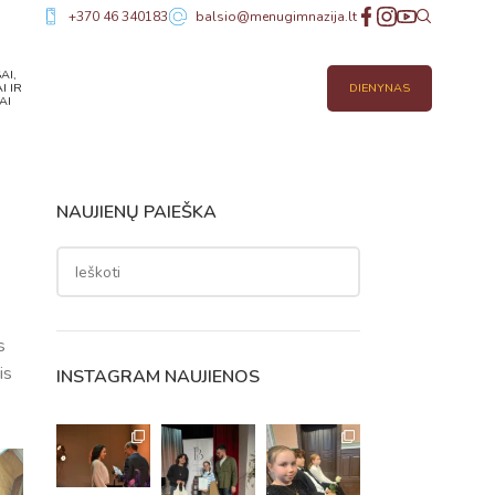
+370 46 340183
balsio@menugimnazija.lt
AI,
I IR
DIENYNAS
AI
NAUJIENŲ PAIEŠKA
s
is
INSTAGRAM NAUJIENOS