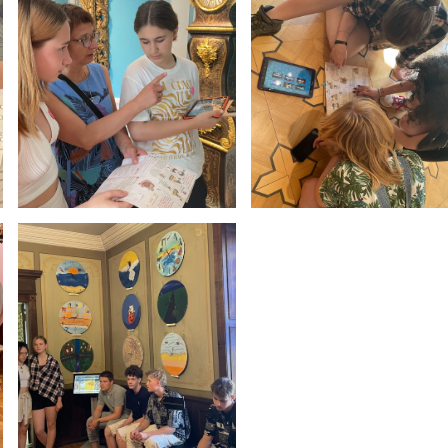
Tvarkaraščiai
Bendrojo ugdymo pamokų tvarkaraštis 2025-2026 
a
Pradinių klasių pamokų tvarkaraštis 2025-2026 m. 
Atostogos
2025 - 2026 mokslo metų atostogos