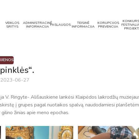
KONKURS
VEIKLOS
ADMINISTRACINĖ
TEISINĖ
KORUPCIJOS
PASLAUGOS
FESTIVALIA
SRITYS
INFORMACIJA
INFORMACIJA
PREVENCIJA
PROJEKT
JIENOS
pinklės“.
a 2023-06-27
oja V. Ringyte- Ališauskiene lankėsi Klaipėdos laikrodžių muziejau
iskirstę į grupes pagal nuotaikos spalvą, naudodamiesi planšetėm
 gilino žinias apie meno epochas.