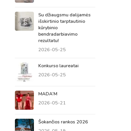
Su džiaugsmu dalijamės
išskirtinio tarptautinio
kūrybinio
bendradarbiavimo
rezultatu!
2026-05-25
Konkurso laureatai
2026-05-25
Virtualus asistentas
E. Balsio gimnazijos DI
MADA’M
2026-05-21
Sveiki! Taip, aš esu virtualus. Tačiau
dirbtinis intelektas suteikia man galimybę
ne tik analizuoti Jūsų klausimą, bet dar
Šokančios rankos 2026
tobulai atsimenu visą šioje svetainėje
2026-05-19