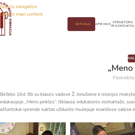
Skip to navigation
Skip to main content
STRUKTŪRA
AKTUALU
APIE MUS
IR KONTAKTAI
NAU
„Meno 
Paskelbt
Birželio 16d. 8b su klasės vadove Ž. Jonušiene ir istorijos mokyt
edukacijoje „Meno pinklės“. Išklausę edukatorės instruktažo, sus
aštuntokai sprendė suktas užduotis muziejuje esančiose salėse ir