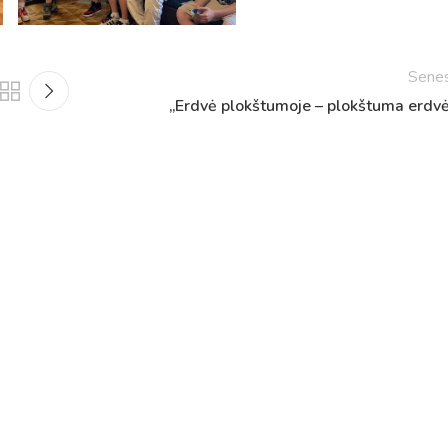
Netradicinio ugdymo dienos, atvirų durų dienos,
2025 - 2026 mokslo metų netradicinio ugdymo dienos
susirinkimai
Sene
Veiklos ir renginių planas
„Erdvė plokštumoje – plokštuma erdvė
2025 - 2026 mokslo metų veiklos ir enginių planas