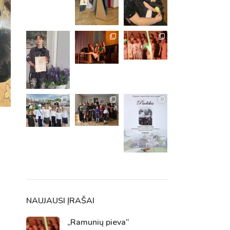
m. m.
m.
NAUJAUSI ĮRAŠAI
„Ramunių pieva“