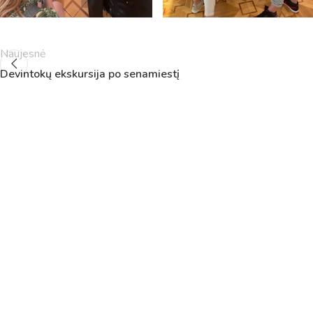
5
11:55
12:40
6
13:00
13:45
7
14:00
14:45
Naujesnė
8
14:55
15:40
Devintokų ekskursija po senamiestį
9
15:50
16:35
10
16:45
17:30
11
17:40
18:25
12
18:35
19:20