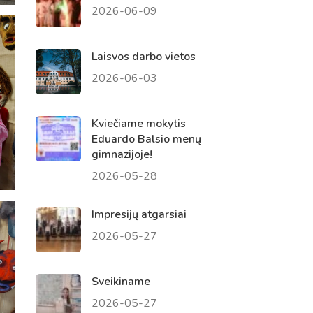
2026-06-09
 tėvų susirinkimai
, atvirų durų dienos, tėvų
Laisvos darbo vietos
2026-06-03
Kviečiame mokytis
Eduardo Balsio menų
gimnazijoje!
2026-05-28
Impresijų atgarsiai
2026-05-27
Sveikiname
2026-05-27