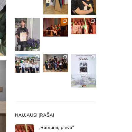
m. m.
m.
NAUJAUSI ĮRAŠAI
„Ramunių pieva“