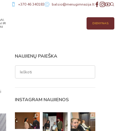
+370 46 340183
balsio@menugimnazija.lt
AI,
I IR
DIENYNAS
AI
NAUJIENŲ PAIEŠKA
i
INSTAGRAM NAUJIENOS