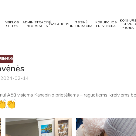
KONKURS
VEIKLOS
ADMINISTRACINĖ
TEISINĖ
KORUPCIJOS
PASLAUGOS
FESTIVALIA
SRITYS
INFORMACIJA
INFORMACIJA
PREVENCIJA
PROJEKT
JIENOS
avėnės
a 2024-02-14
iu! Ačiū visiems Kanapinio prietėliams – raguotiems, kreiviems be