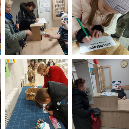
Tvarkaraščiai
Bendrojo ugdymo pamokų tvarkaraštis 2025-2026 
a
Pradinių klasių pamokų tvarkaraštis 2025-2026 m. 
Atostogos
2025 - 2026 mokslo metų atostogos