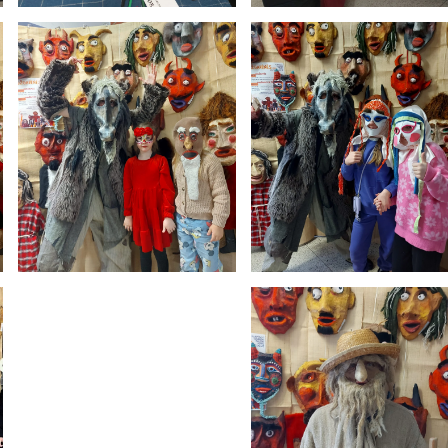
Netradicinio ugdymo dienos, atvirų durų dienos,
2025 - 2026 mokslo metų netradicinio ugdymo dienos
susirinkimai
Veiklos ir renginių planas
2025 - 2026 mokslo metų veiklos ir enginių planas