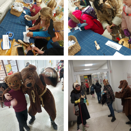
Pamokų laikas
Pamoka
Pradžia
Pabaig
1
8:00
8:45
2
8:55
9:40
3
9:50
10:35
4
10:50
11:35