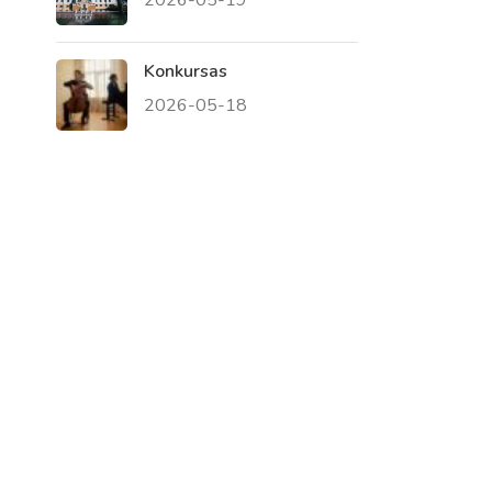
Konkursas
2026-05-18
Virtualus asistentas
E. Balsio gimnazijos DI
Sveiki! Taip, aš esu virtualus. Tačiau
dirbtinis intelektas suteikia man galimybę
ne tik analizuoti Jūsų klausimą, bet dar
tobulai atsimenu visą šioje svetainėje
pateiktą informaciją. Jei visgi man pritrūks
išmanumo - pateiksiu Jums reikiamus