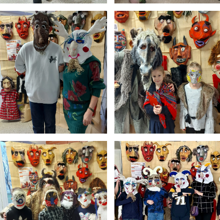
5
11:55
12:40
6
13:00
13:45
7
14:00
14:45
8
14:55
15:40
9
15:50
16:35
10
16:45
17:30
11
17:40
18:25
12
18:35
19:20