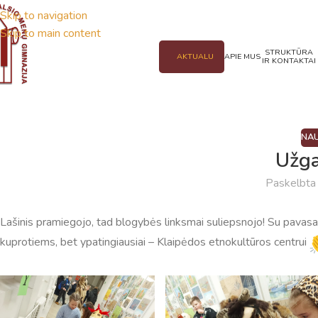
Skip to navigation
Skip to main content
STRUKTŪRA
AKTUALU
APIE MUS
IR KONTAKTAI
NAU
Užg
Paskelbt
Lašinis pramiegojo, tad blogybės linksmai suliepsnojo! Su pavasar
kuprotiems, bet ypatingiausiai – Klaipėdos etnokultūros centrui