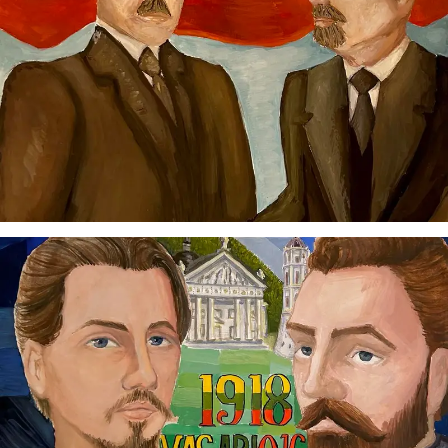
Virtualus asistentas
E. Balsio gimnazijos DI
Sveiki! Taip, aš esu virtualus. Tačiau dirbtinis intelektas
suteikia man galimybę ne tik analizuoti Jūsų klausimą, bet
dar tobulai atsimenu visą šioje svetainėje pateiktą
informaciją. Jei visgi man pritrūks išmanumo - pateiksiu
Jums reikiamus kontaktus, kur galėsite pasiklausti