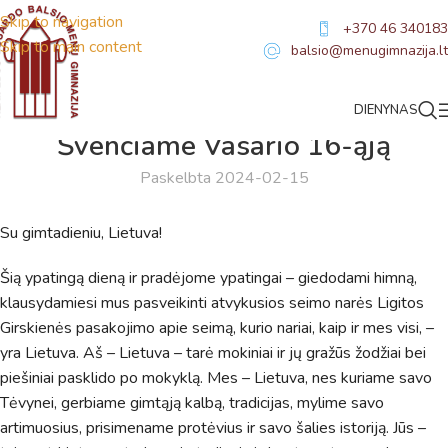
Skip to navigation
+370 46 340183
Skip to main content
balsio@menugimnazija.lt
DIENYNAS
NAUJIENOS
Švenčiame Vasario 16-ąją
Paskelbta 2024-02-15
Su gimtadieniu, Lietuva!
Šią ypatingą dieną ir pradėjome ypatingai – giedodami himną,
klausydamiesi mus pasveikinti atvykusios seimo narės Ligitos
Girskienės pasakojimo apie seimą, kurio nariai, kaip ir mes visi, –
yra Lietuva. Aš – Lietuva – tarė mokiniai ir jų gražūs žodžiai bei
piešiniai pasklido po mokyklą. Mes – Lietuva, nes kuriame savo
Tėvynei, gerbiame gimtąją kalbą, tradicijas, mylime savo
artimuosius, prisimename protėvius ir savo šalies istoriją. Jūs –