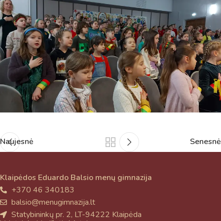
Naujesnė
Senesnė
Klaipėdos Eduardo Balsio menų gimnazija
+370 46 340183
balsio@menugimnazija.lt
Statybininkų pr. 2, LT-94222 Klaipėda