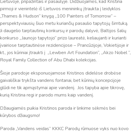
Lietuvoje, pripažintais ir pasaulyje. Didžiuojamės, kad Kristina
pirmoji ir vienintelė iš Lietuvos menininkų įtraukta į leidyklos
„Thames & Hudson“ knygą „100 Painters of Tomorrow“ –
perspektyviausių šiuo metu kuriančių pasaulio tapytojų šimtuką.
Ji daugelio tarptautinių konkursų ir parodų dalyvė, Baltijos šalių
konkurso „Jaunojo tapytojo“ prizo laureatė, keliaujanti ir kurianti
įvairiose tarptautinėse rezidencijose – Prancūzijoje, Vokietijoje ir
kt., jos kūriniai įtraukti į „Lewben Art Foundation“, „Akzo Nobel “,
Royal Family Collection of Abu Dhabi kolekcijas.
Šioje parodoje eksponuojamose Kristinos didelėse drobėse
gaivališkai trykšta vandens fontanai, bet kūrinių koncepcijoje
glūdi ne tik apmąstymai apie vandenį. Jos tapyba apie tikrovę,
kurią Kristina regi ir parodo mums kaip vandenį.
Džiaugiamės puikia Kristinos paroda ir linkime sėkmės bei
kūrybos džiaugsmo!
Paroda ,,Vandens veidas” KKKC Parodų rūmuose vyks nuo kovo