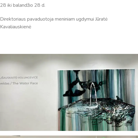
28 iki balandžio 28 d.
Direktoriaus pavaduotoja meniniam ugdymui Jūratė
Kavaliauskienė
Virtualus asistentas
E. Balsio gimnazijos DI
Sveiki! Taip, aš esu virtualus. Tačiau dirbtinis intelektas
suteikia man galimybę ne tik analizuoti Jūsų klausimą, bet
dar tobulai atsimenu visą šioje svetainėje pateiktą