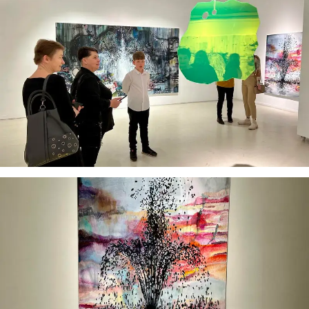
informaciją. Jei visgi man pritrūks išmanumo - pateiksiu
Jums reikiamus kontaktus, kur galėsite pasiklausti
atsakingo specialisto.
Taigi... kuo galėčiau Jums padėti?