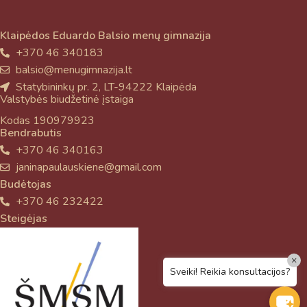
Klaipėdos Eduardo Balsio menų gimnazija
+370 46 340183
balsio@menugimnazija.lt
Statybininkų pr. 2, LT-94222 Klaipėda
Valstybės biudžetinė įstaiga
Kodas 190979923
Bendrabutis
+370 46 340163
janinapaulauskiene@gmail.com
Budėtojas
+370 46 232422
Steigėjas
×
Sveiki! Reikia konsultacijos?