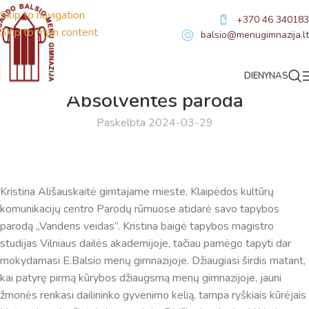
Skip to navigation
+370 46 340183
Skip to main content
balsio@menugimnazija.lt
DIENYNAS
NAUJIENOS
Absolventės paroda
Paskelbta 2024-03-29
Kristina Ališauskaitė gimtajame mieste, Klaipėdos kultūrų
komunikacijų centro Parodų rūmuose atidarė savo tapybos
parodą ,,Vandens veidas”. Kristina baigė tapybos magistro
studijas Vilniaus dailės akademijoje, tačiau pamėgo tapyti dar
mokydamasi E.Balsio menų gimnazijoje. Džiaugiasi širdis matant,
kai patyrę pirmą kūrybos džiaugsmą menų gimnazijoje, jauni
žmonės renkasi dailininko gyvenimo kelią, tampa ryškiais kūrėjais