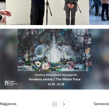
Naujesnė
Senesnė