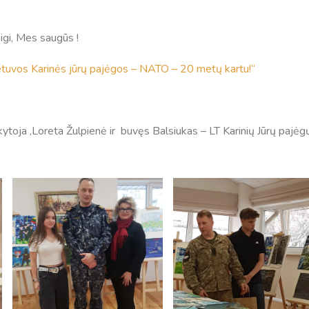
igi, Mes saugūs !
ietuvos Karinės jūrų pajėgos – NATO – 20 metų kartu!“
toja ,Loreta Žulpienė ir buvęs Balsiukas – LT Karinių Jūrų pajėg
Tvarkaraščiai
Bendrojo ugdymo pamokų tvarkaraštis 2025-2026 
a
Pradinių klasių pamokų tvarkaraštis 2025-2026 m. 
Atostogos
2025 - 2026 mokslo metų atostogos