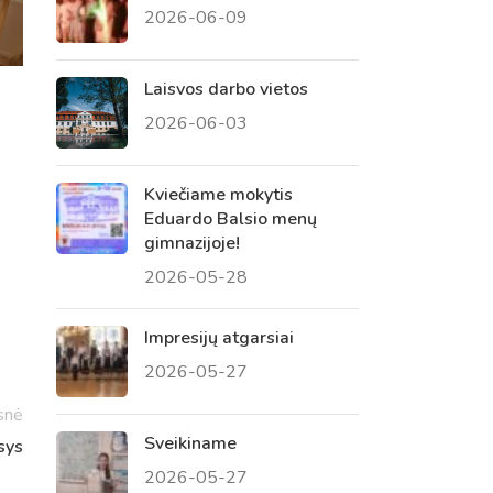
2026-06-09
 tėvų susirinkimai
, atvirų durų dienos, tėvų
Laisvos darbo vietos
2026-06-03
Kviečiame mokytis
Eduardo Balsio menų
gimnazijoje!
2026-05-28
Impresijų atgarsiai
2026-05-27
snė
Sveikiname
sys
2026-05-27