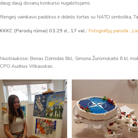
daug daug dovanų konkurso nugalėtojams.
Renginį vainikavo padėkos ir didelis tortas su NATO simbolika, Ta
KKKC (Parodų rūmai)
03.29 d., 17 val.:
Fotografijų paroda: „L
Nuotraukose: Benas Dzimidas 8kl., Simona Žuromskaitė 8 kl. moky
CPO Audrius Vitkauskas.
Pamokų laikas
Pamoka
Pradžia
Pabaig
1
8:00
8:45
2
8:55
9:40
3
9:50
10:35
4
10:50
11:35