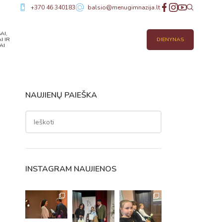
+370 46 340183
balsio@menugimnazija.lt
AI,
I IR
DIENYNAS
AI
NAUJIENŲ PAIEŠKA
INSTAGRAM NAUJIENOS