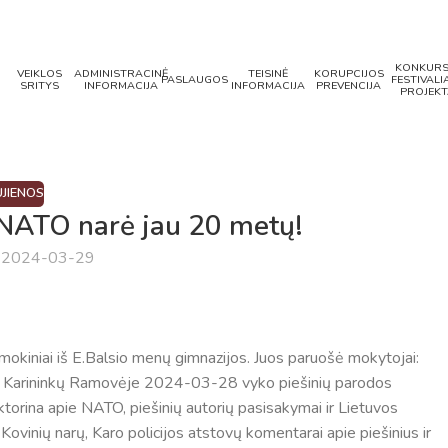
KONKURS
VEIKLOS
ADMINISTRACINĖ
TEISINĖ
KORUPCIJOS
PASLAUGOS
FESTIVALIA
SRITYS
INFORMACIJA
INFORMACIJA
PREVENCIJA
PROJEKT
JIENOS
 NATO narė jau 20 metų!
a 2024-03-29
mokiniai iš E.Balsio menų gimnazijos. Juos paruošė mokytojai:
dos Karininkų Ramovėje 2024-03-28 vyko piešinių parodos
iktorina apie NATO, piešinių autorių pasisakymai ir Lietuvos
ovinių narų, Karo policijos atstovų komentarai apie piešinius ir