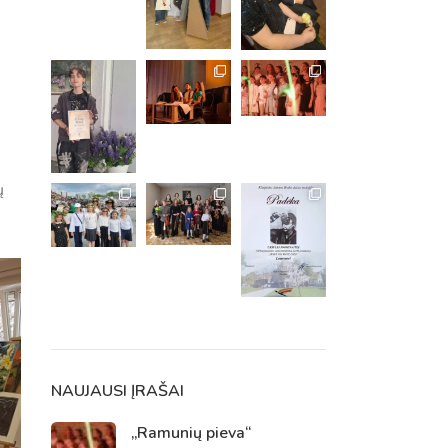
ų
m. m.
m.
NAUJAUSI ĮRAŠAI
„Ramunių pieva“