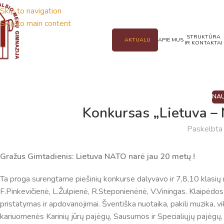
Skip to navigation
Skip to main content
STRUKTŪRA
AKTUALU
APIE MUS
IR KONTAKTAI
NAU
Konkursas „Lietuva –
Paskelbt
Gražus Gimtadienis: Lietuva NATO narė jau 20 metų !
Ta proga surengtame piešinių konkurse dalyvavo ir 7,8,10 klasių 
F.Pinkevičienė, L.Žulpienė, R.Steponienėnė, V.Viningas. Klaipė
pristatymas ir apdovanojimai. Šventiška nuotaika, pakili muzika, v
kariuomenės Karinių jūrų pajėgų, Sausumos ir Specialiųjų pajėgų, K