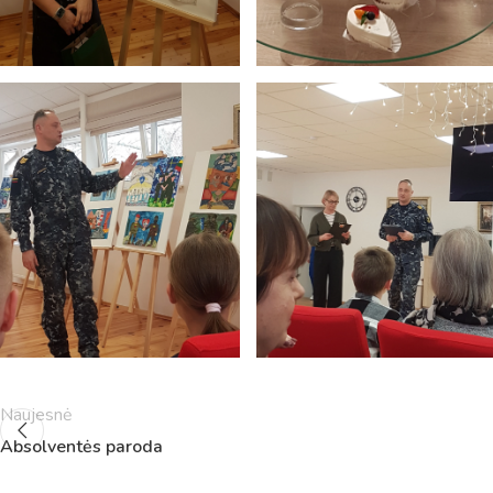
5
11:55
12:40
6
13:00
13:45
7
14:00
14:45
8
14:55
15:40
9
15:50
16:35
10
16:45
17:30
11
17:40
18:25
12
18:35
19:20
Naujesnė
Absolventės paroda