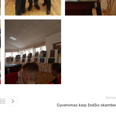
Netradicinio ugdymo dienos, atvirų durų dienos,
2025 - 2026 mokslo metų netradicinio ugdymo dienos
susirinkimai
Veiklos ir renginių planas
2025 - 2026 mokslo metų veiklos ir enginių planas
Sene
Gyvenimas kaip žodžio skambe