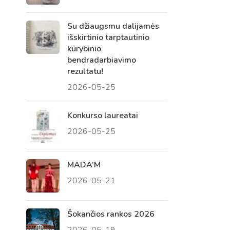
Su džiaugsmu dalijamės
išskirtinio tarptautinio
kūrybinio
bendradarbiavimo
rezultatu!
2026-05-25
Konkurso laureatai
2026-05-25
Virtualus asistentas
E. Balsio gimnazijos DI
MADA’M
2026-05-21
Sveiki! Taip, aš esu virtualus. Tačiau
dirbtinis intelektas suteikia man galimybę
ne tik analizuoti Jūsų klausimą, bet dar
Šokančios rankos 2026
tobulai atsimenu visą šioje svetainėje
2026-05-19