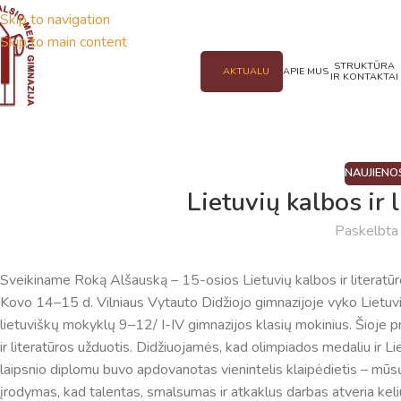
Skip to navigation
Skip to main content
STRUKTŪRA
AKTUALU
APIE MUS
IR KONTAKTAI
NAUJIENO
Lietuvių kalbos ir 
Paskelbt
Sveikiname Roką Alšauską – 15-osios Lietuvių kalbos ir literatūr
Kovo 14–15 d. Vilniaus Vytauto Didžiojo gimnazijoje vyko Lietuvių 
lietuviškų mokyklų 9–12/ I-IV gimnazijos klasių mokinius. Šioje pr
ir literatūros užduotis. Didžiuojamės, kad olimpiados medaliu ir Li
laipsnio diplomu buvo apdovanotas vienintelis klaipėdietis – mū
įrodymas, kad talentas, smalsumas ir atkaklus darbas atveria kel