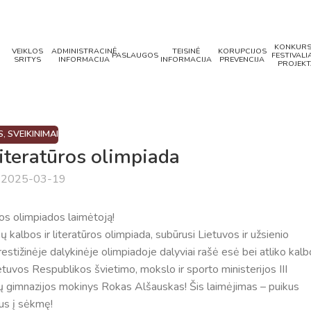
KONKURS
VEIKLOS
ADMINISTRACINĖ
TEISINĖ
KORUPCIJOS
PASLAUGOS
FESTIVALIA
SRITYS
INFORMACIJA
INFORMACIJA
PREVENCIJA
PROJEKT
S
,
SVEIKINIMAI
literatūros olimpiada
a 2025-03-19
os olimpiados laimėtoją!
kalbos ir literatūros olimpiada, subūrusi Lietuvos ir užsienio
estižinėje dalykinėje olimpiadoje dalyviai rašė esė bei atliko kal
etuvos Respublikos švietimo, mokslo ir sporto ministerijos III
sų gimnazijos mokinys Rokas Alšauskas! Šis laimėjimas – puikus
ius į sėkmę!