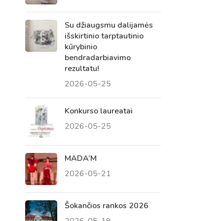
Su džiaugsmu dalijamės
išskirtinio tarptautinio
kūrybinio
bendradarbiavimo
rezultatu!
2026-05-25
Konkurso laureatai
2026-05-25
Virtualus asistentas
E. Balsio gimnazijos DI
MADA’M
2026-05-21
Sveiki! Taip, aš esu virtualus. Tačiau
dirbtinis intelektas suteikia man galimybę
ne tik analizuoti Jūsų klausimą, bet dar
Šokančios rankos 2026
tobulai atsimenu visą šioje svetainėje
2026-05-19