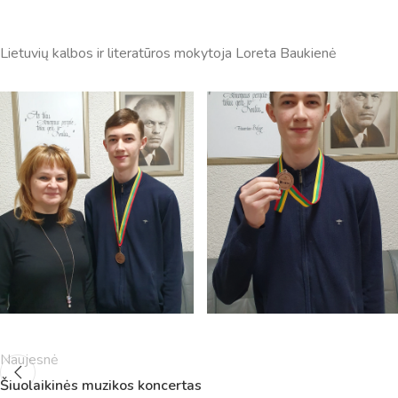
Lietuvių kalbos ir literatūros mokytoja Loreta Baukienė
Pamokų laikas
Pamoka
Pradžia
Pabaig
1
8:00
8:45
2
8:55
9:40
Naujesnė
3
9:50
10:35
Šiuolaikinės muzikos koncertas
4
10:50
11:35