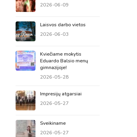
2026-06-09
 tėvų susirinkimai
, atvirų durų dienos, tėvų
Laisvos darbo vietos
2026-06-03
Kviečiame mokytis
Eduardo Balsio menų
gimnazijoje!
2026-05-28
Impresijų atgarsiai
2026-05-27
Sveikiname
2026-05-27