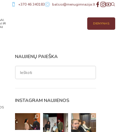
+370 46 340183
balsio@menugimnazija.lt
AI,
I IR
DIENYNAS
AI
NAUJIENŲ PAIEŠKA
INSTAGRAM NAUJIENOS
bos