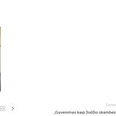
Tvarkaraščiai
Bendrojo ugdymo pamokų tvarkaraštis 2025-2026 
a
Pradinių klasių pamokų tvarkaraštis 2025-2026 m. 
Sene
Atostogos
„Gyvenimas kaip žodžio skambes
2025 - 2026 mokslo metų atostogos