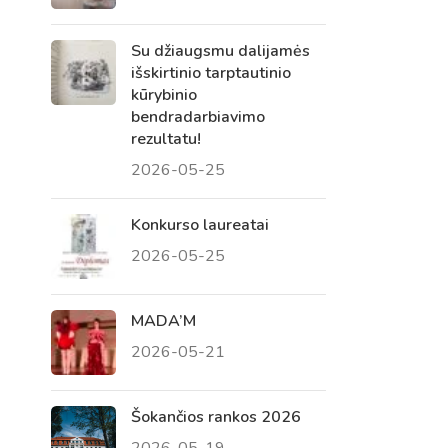
Su džiaugsmu dalijamės
išskirtinio tarptautinio
kūrybinio
bendradarbiavimo
rezultatu!
2026-05-25
Konkurso laureatai
2026-05-25
Virtualus asistentas
E. Balsio gimnazijos DI
MADA’M
2026-05-21
Sveiki! Taip, aš esu virtualus. Tačiau
dirbtinis intelektas suteikia man galimybę
ne tik analizuoti Jūsų klausimą, bet dar
Šokančios rankos 2026
tobulai atsimenu visą šioje svetainėje
2026-05-19