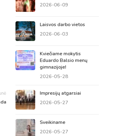
2026-06-09
 tėvų susirinkimai
, atvirų durų dienos, tėvų
Laisvos darbo vietos
2026-06-03
Kviečiame mokytis
Eduardo Balsio menų
gimnazijoje!
2026-05-28
snė
Impresijų atgarsiai
ada
2026-05-27
Sveikiname
2026-05-27