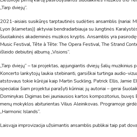
„Tarp dviejų“.
2021-aisiais susikūręs tarptautinės sudėties ansamblis (nariai: Mi
Lyon (klarnetas)) aktyviai bendradarbiauja su Jungtinės Karalystės
šiuolaikinės akademinės muzikos kryptis. Ansamblis yra pasirodę
Music Festival, Tête à Tête: The Opera Festival, The Strand Conte
išleido debiutinį albumą „Visions“.
„Tarp dviejų“ – tai projektas, apjungiantis dviejų šalių muzikinius pa
Koncerto lankytojų laukia stebinanti, garsiškai turtinga audio-viz
atstovaus tokie kūrėjai kaip Martin Suckling, Patrick Ellis, Jami
specialiai šiam projektui parašyti kūriniai; jų autoriai – gerai šiu
Pamokų laikas
Dominykas Digimas bei jauniausios kartos kompozitorius, buvęs Ed
menų mokyklos abiturientas Vilius Aleinikovas. Programoje girdėsi
Pamoka
Pradžia
Pabaig
„Harmonic Islands“.
1
8:00
8:45
2
8:55
9:40
Laisvąja improvizacija užsiimantis ansamblis publikai taip pat dov
3
9:50
10:35
4
10:50
11:35