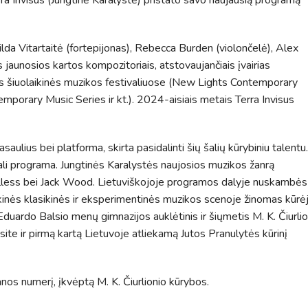
lda Vitartaitė (fortepijonas), Rebecca Burden (violončelė), Alex
 jaunosios kartos kompozitoriais, atstovaujančiais įvairias
s šiuolaikinės muzikos festivaliuose (New Lights Contemporary
mporary Music Series ir kt.). 2024-aisiais metais Terra Invisus
saulius bei platforma, skirta pasidalinti šių šalių kūrybiniu talentu.
uali programa. Jungtinės Karalystės naujosios muzikos žanrą
e Elless bei Jack Wood. Lietuviškojoje programos dalyje nuskambės
olaikinės klasikinės ir eksperimentinės muzikos scenoje žinomas kūrė
Tvarkaraščiai
uardo Balsio menų gimnazijos auklėtinis ir šiųmetis M. K. Čiurlio
Bendrojo ugdymo pamokų tvarkaraštis 2025-2026 
te ir pirmą kartą Lietuvoje atliekamą Jutos Pranulytės kūrinį
a
Pradinių klasių pamokų tvarkaraštis 2025-2026 m. 
Atostogos
anos numerį, įkvėptą M. K. Čiurlionio kūrybos.
2025 - 2026 mokslo metų atostogos