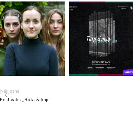
5
11:55
12:40
6
13:00
13:45
7
14:00
14:45
8
14:55
15:40
9
15:50
16:35
10
16:45
17:30
11
17:40
18:25
12
18:35
19:20
Naujesnė
Festivalis ,,Rūta žalioji”