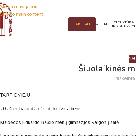
Skip to navigation
Skip to main content
STRUKTŪRA
AKTUALU
APIE MUS
IR KONTAKTAI
NAU
Šiuolaikinės m
Paskelbt
TARP DVIEJŲ
2024 m. balandžio 10 d., ketvirtadienis
Klaipėdos Eduardo Balsio menų gimnazijos Vargonų salė
Lietuvoje pirmą kartą pasirodysiantis šiuolaikinės muzikos trio Te