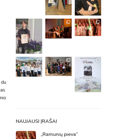
 du
jas
nio
m. m.
m.
NAUJAUSI ĮRAŠAI
„Ramunių pieva“