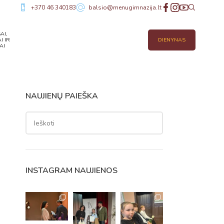
+370 46 340183
balsio@menugimnazija.lt
AI,
I IR
DIENYNAS
AI
NAUJIENŲ PAIEŠKA
INSTAGRAM NAUJIENOS