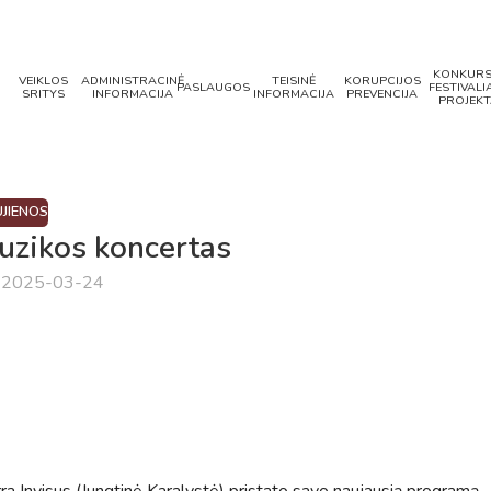
KONKURS
VEIKLOS
ADMINISTRACINĖ
TEISINĖ
KORUPCIJOS
PASLAUGOS
FESTIVALIA
SRITYS
INFORMACIJA
INFORMACIJA
PREVENCIJA
PROJEKT
JIENOS
uzikos koncertas
a 2025-03-24
rra Invisus (Jungtinė Karalystė) pristato savo naujausią programą