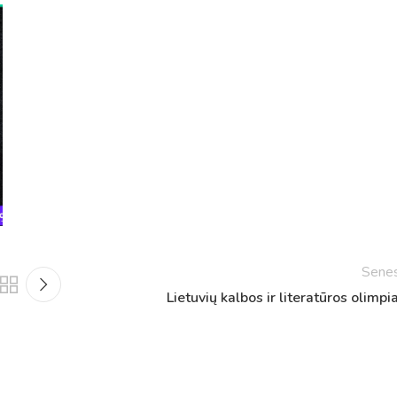
Netradicinio ugdymo dienos, atvirų durų dienos,
2025 - 2026 mokslo metų netradicinio ugdymo dienos
susirinkimai
Veiklos ir renginių planas
2025 - 2026 mokslo metų veiklos ir enginių planas
Sene
Lietuvių kalbos ir literatūros olimpi