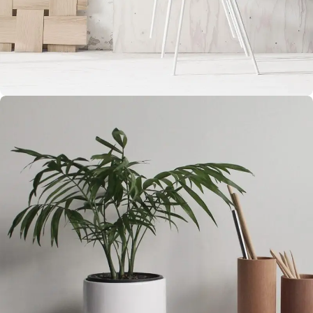
dar tobulai atsimenu visą šioje svetainėje pateiktą
informaciją. Jei visgi man pritrūks išmanumo - pateiksiu
Jums reikiamus kontaktus, kur galėsite pasiklausti
atsakingo specialisto.
Taigi... kuo galėčiau Jums padėti?
Imperdiet mauris a nontin
Accessories