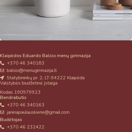
Potenti parturient parturie
Klaipėdos Eduardo Balsio menų gimnazija
Accessories
+370 46 340183
balsio@menugimnazija.lt
Statybininkų pr. 2, LT-94222 Klaipėda
Valstybės biudžetinė įstaiga
Kodas 190979923
Bendrabutis
+370 46 340163
janinapaulauskiene@gmail.com
Budėtojas
+370 46 232422