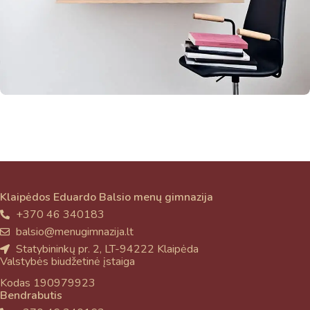
Taigi... kuo galėčiau Jums padėti?
Venenatis nam phasellus
Lighting
Klaipėdos Eduardo Balsio menų gimnazija
+370 46 340183
balsio@menugimnazija.lt
Statybininkų pr. 2, LT-94222 Klaipėda
Valstybės biudžetinė įstaiga
Kodas 190979923
Bendrabutis